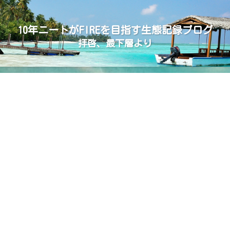
10年ニートがFIREを目指す生態記録ブログ
拝啓、最下層より