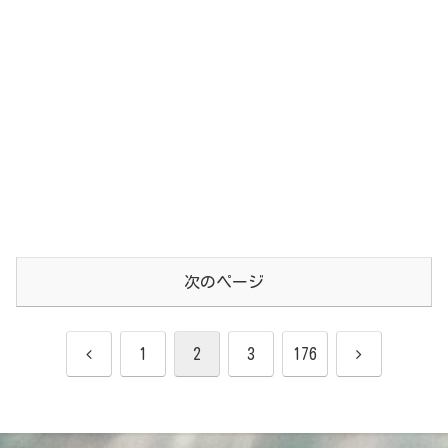
次のページ
前
次
1
2
3
176
へ
へ