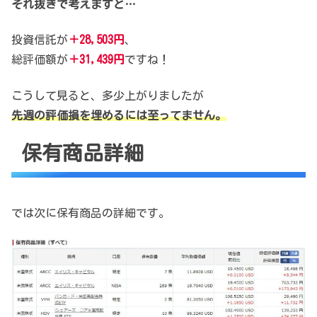
それ抜きで考えますと…
投資信託が
＋28,503円
、
総評価額が
＋31,439円
ですね！
こうして見ると、多少上がりましたが
先週の評価損を埋めるには至ってません。
保有商品詳細
では次に保有商品の詳細です。