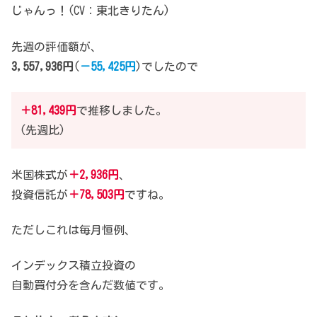
じゃんっ！(CV：東北きりたん)
先週の評価額が、
3,557,936円
(
－55,425円
)でしたので
＋81,439円
で推移しました。
(先週比)
米国株式が
＋2,936円
、
投資信託が
＋78,503円
ですね。
ただしこれは毎月恒例、
インデックス積立投資の
自動買付分を含んだ数値です。