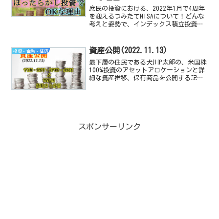
庶民の投資における、2022年1月で4周年
を迎えるつみたてNISAについて！どんな
考えと姿勢で、インデックス積立投資を
行えば良いのか。そんな事をまとめた記
事になります。
資産公開(2022.11.13)
投資・金融・経済
最下層の住民である犬川P太郎の、米国株
100%投資のアセットアロケーションと詳
細な資産推移、保有商品を公開する記事
です。米国経済指数や、高配当TEF/株の
動向と感想も付随しています。
スポンサーリンク