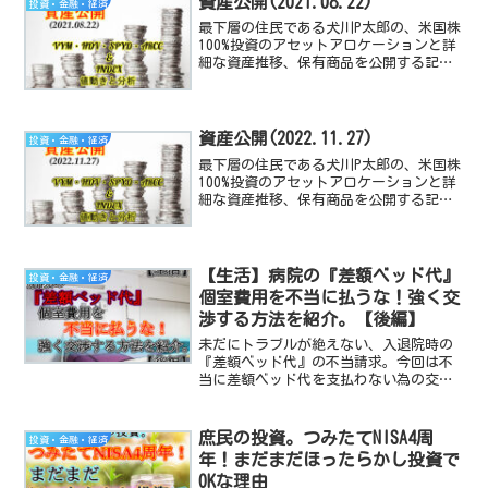
資産公開(2021.08.22)
投資・金融・経済
最下層の住民である犬川P太郎の、米国株
100%投資のアセットアロケーションと詳
細な資産推移、保有商品を公開する記事
です。米国経済指数や、高配当TEF/株の
動向と感想も付随しています。
資産公開(2022.11.27)
投資・金融・経済
最下層の住民である犬川P太郎の、米国株
100%投資のアセットアロケーションと詳
細な資産推移、保有商品を公開する記事
です。米国経済指数や、高配当TEF/株の
動向と感想も付随しています。
【生活】病院の『差額ベッド代』
投資・金融・経済
個室費用を不当に払うな！強く交
渉する方法を紹介。【後編】
未だにトラブルが絶えない、入退院時の
『差額ベッド代』の不当請求。今回は不
当に差額ベッド代を支払わない為の交渉
方法を紹介します。【後編】は具体的な
個室勧誘への対処法としてはNGな事・勧
誘の断り方です。
庶民の投資。つみたてNISA4周
投資・金融・経済
年！まだまだほったらかし投資で
OKな理由