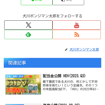
犬川ポンジマン太郎をフォローする
犬川ポンジマン太郎
関連記事
配当金公開 HDV(2023.Q3)
投資・金融・経済
最下層民である犬川の、何とかして不労
所得を得たい！という足掻き。その１つ
の米国高配当ETF、「HDV」の2023年Q3の
配当金公開と前期以前と比較、評価する
記事です。