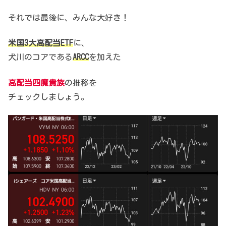
それでは最後に、みんな大好き！
米国3大高配当ETF
に、
犬川のコアである
ARCC
を加えた
高配当四魔貴族
の推移を
チェックしましょう。