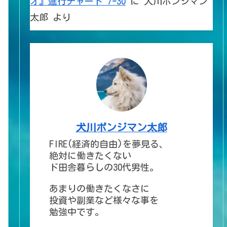
オ』進行チャート 7ｰ30
に
犬川ポンジマン
太郎
より
犬川ポンジマン太郎
FIRE(経済的自由)を夢見る、
絶対に働きたくない
ド田舎暮らしの30代男性。
あまりの働きたくなさに
投資や副業など様々な事を
勉強中です。