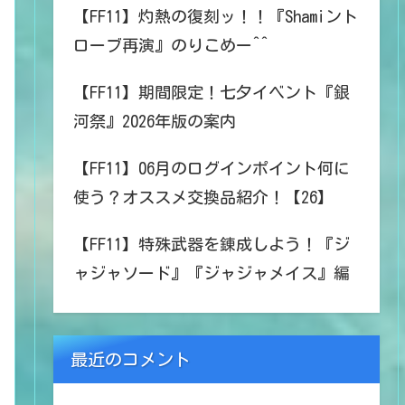
【FF11】灼熱の復刻ッ！！『Shamiント
ローブ再演』のりこめー^^
【FF11】期間限定！七夕イベント『銀
河祭』2026年版の案内
【FF11】06月のログインポイント何に
使う？オススメ交換品紹介！【26】
【FF11】特殊武器を錬成しよう！『ジ
ャジャソード』『ジャジャメイス』編
最近のコメント