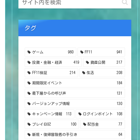
タグ
ゲーム
960
FF11
941
投資・金融・経済
419
資産公開
317
FF11検証
214
生活
208
期間限定イベント
184
最下層からの呼び声
131
バージョンアップ情報
130
キャンペーン情報
113
ログインポイント
108
プレイ日記
100
配当金
77
新規・復帰冒険者の手引き
64