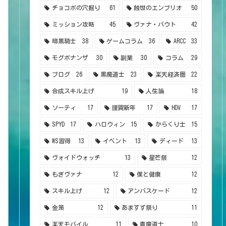
チョコボの穴掘り
61
蝕世のエンブリオ
50
ミッション攻略
45
ヴァナ・バウト
42
暗黒騎士
38
ゲームコラム
36
ARCC
33
モグボナンザ
30
副業
30
コラム
29
ブログ
26
黒魔道士
23
楽天経済圏
22
合成スキル上げ
19
人生論
18
ソーティ
17
謹賀新年
17
HDV
17
SPYD
17
ハロウィン
15
からくり士
15
WS習得
13
イベント
13
ディード
13
ヴォイドウォッチ
13
星芒祭
12
もぎヴァナ
12
僕と健康
12
スキル上げ
12
アンバスケード
12
金策
12
あますず祭り
11
楽天モバイル
11
青魔道士
10