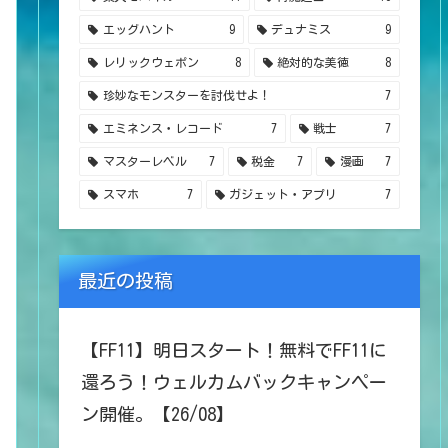
エッグハント
9
デュナミス
9
レリックウェポン
8
絶対的な美徳
8
珍妙なモンスターを討伐せよ！
7
エミネンス・レコード
7
戦士
7
マスターレベル
7
税金
7
漫画
7
スマホ
7
ガジェット・アプリ
7
最近の投稿
【FF11】明日スタート！無料でFF11に
還ろう！ウェルカムバックキャンペー
ン開催。【26/08】