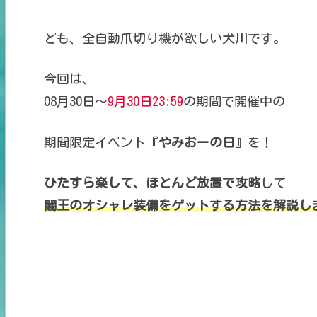
ども、全自動爪切り機が欲しい犬川です。
今回は、
08月30日～
9月30日23:59
の期間で開催中の
期間限定イベント
『
やみおーの日
』を！
ひたすら楽して、
ほとんど放置で攻略
して
闇王のオシャレ装備をゲットする
方法を解説し