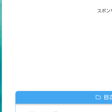
スポン
目