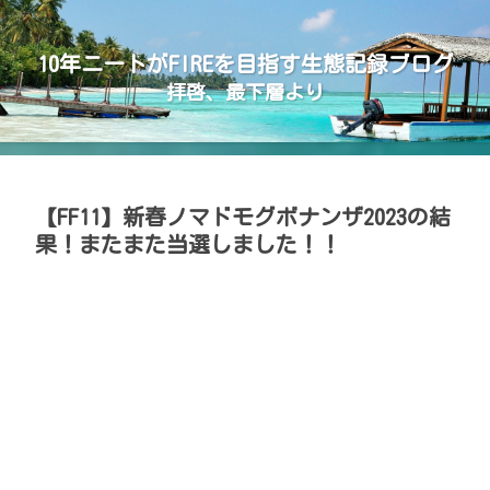
10年ニートがFIREを目指す生態記録ブログ
拝啓、最下層より
【FF11】新春ノマドモグボナンザ2023の結
果！またまた当選しました！！