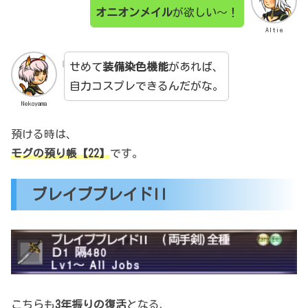
オニオンメイル
が欲しい～！
Altie
せめて
装備染色機能
があれば、
自力コスプレできるんだがな。
Nekoyama
預ける時は、
モグの預り帳【22】
です。
ブレイブブレイドII
こちらも
3年振りの復活
となる、