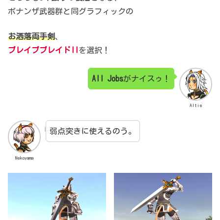
ボナンザ武器群と同グラフィックの
お洒落両手剣
、
ブレイブブレイドII
を選択！
All Jobs
がナイスゥ！
Altie
弱点突きに使えるのう。
Nekoyama