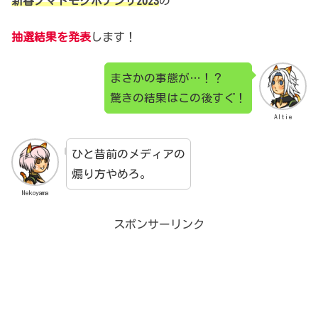
新春ノマドモグボナンザ2023
の
抽選結果を発表
します！
まさかの事態が…！？
驚きの結果はこの後すぐ！
Altie
ひと昔前のメディアの
煽り方やめろ。
Nekoyama
スポンサーリンク