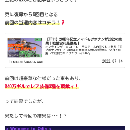
更に
復帰から5回目
となる
前回の当選内容はコチラ！
☟
【FF11】20周年記念ノマドモグボナンザ2022の結
果！戦闘実利最優先！
オンラインゲームのFF11。 そのゲーム内宝くじである『モ
グボナンザ』で 20周年の大盤振る舞いの恩恵を 全力で利
用して戦闘力を上げたプレイ日記。
2022.07.14
fromsaikasou.com
前回は超豪華な仕様だった事もあり、
840万ギルでレア装備3種を頂戴ィ！
って結果でしたが、
果たして今回の結果は･･･！？