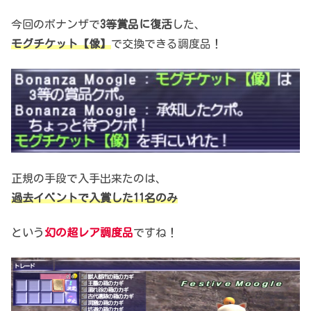
今回のボナンザで
3等賞品に復活
した、
モグチケット【像】
で交換できる調度品！
正規の手段で入手出来たのは、
過去イベントで入賞した11名のみ
という
幻の超レア調度品
ですね！