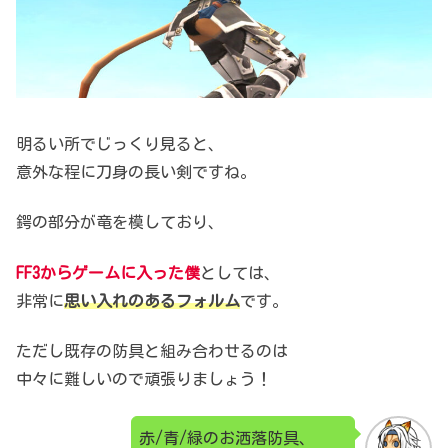
明るい所でじっくり見ると、
意外な程に刀身の長い剣ですね。
鍔の部分が竜を模しており、
FF3からゲームに入った僕
としては、
非常に
思い入れのあるフォルム
です。
ただし既存の防具と組み合わせるのは
中々に難しいので頑張りましょう！
赤/青/緑のお洒落防具、