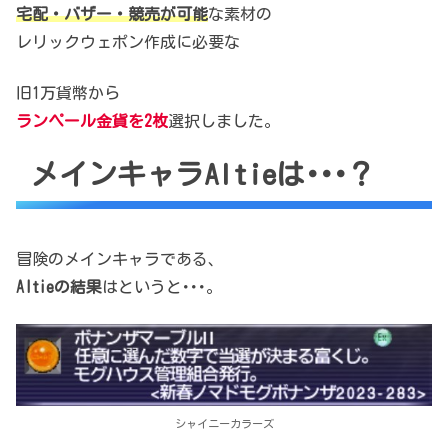
宅配・バザー・競売が可能
な素材の
レリックウェポン作成に必要な
旧1万貨幣から
ランペール金貨を2枚
選択しました。
メインキャラAltieは･･･？
冒険のメインキャラである、
Altieの結果
はというと･･･。
シャイニーカラーズ