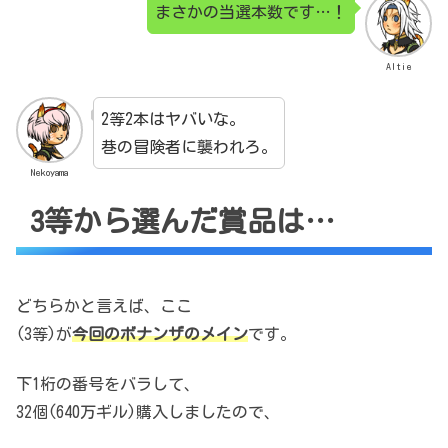
まさかの当選本数です…！
Altie
2等2本はヤバいな。
巷の冒険者に襲われろ。
Nekoyama
3等から選んだ賞品は…
どちらかと言えば、ここ
(3等)が
今回のボナンザのメイン
です。
下1桁の番号をバラして、
32個(640万ギル)購入しましたので、