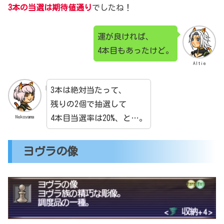
3本の当選は期待値通り
でしたね！
運が良ければ、
4本目もあったけど。
Altie
3本は絶対当たって、
残りの2個で抽選して
4本目当選率は20%、と…。
Nekoyama
ヨヴラの像