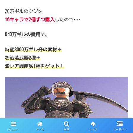
20万ギルのクジを
16キャラで2個ずつ購入
したので･･･
640万ギルの費用
で、
時価3000万ギル分の素材＋
お洒落武器2種＋
激レア調度品1種をゲット！
メニュー
ホーム
検索
トップ
サイドバー