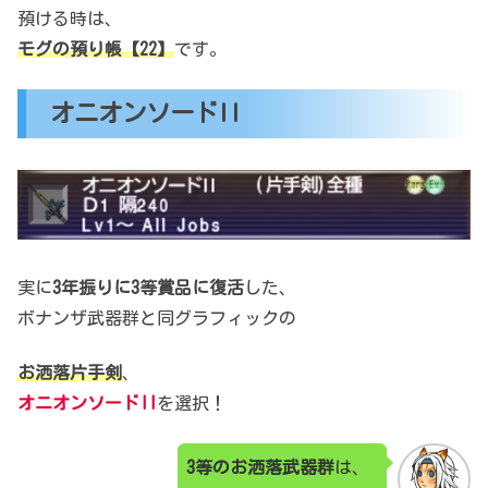
預ける時は、
モグの預り帳【22】
です。
オニオンソードII
実に
3年振りに3等賞品に復活
した、
ボナンザ武器群と同グラフィックの
お洒落片手剣
、
オニオンソードII
を選択！
3等のお洒落武器群
は、