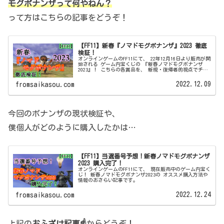
モグボナンザって何やねん？
って方はこちらの記事をどうぞ！
【FF11】新春『ノマドモグボナンザ』2023 徹底
検証！
オンラインゲームのFF11にて、 22年12月16日より販売が開
始される ゲーム内宝くじの 『新春ノマドモグボナンザ
2023』！ こちらの各賞品を、 新規・復帰者的視点でチェ
ックする記事です。
2022.12.09
fromsaikasou.com
今回のボナンザの現状検証や、
僕個人がどのように購入したかは…
【FF11】当選番号予想！新春ノマドモグボナンザ
2023 購入完了！
オンラインゲームのFF11にて、 現在販売中のゲーム内宝く
じ！ 新春ノマドモグボナンザ2023の オススメ購入方法や
情報のおさらい記事です。
2022.12.24
fromsaikasou.com
上記の
おふざけ記事☝
からどうぞ！