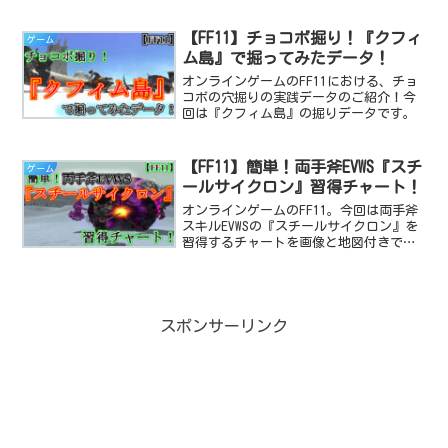
帰勢が装備を強化する為にアンバスに通
い詰めた結果。何が起こってしまったの
か。お話します。Altieやっぱ完全ソロだ
【FF11】チョコボ掘り！『クフィ
ゲーム
と時間かかるね～...
ム島』で掘ってみたデータ！
オンラインゲームのFF11における、チョ
コボの穴掘りの実践データのご紹介！今
回は『クフィム島』の掘りデータです。
【FF11】簡単！両手斧EVWS『スチ
ゲーム
ールサイクロン』習得チャート！
オンラインゲームのFF11。今回は両手斧
スキルEVWSの『スチールサイクロン』を
習得するチャートを画像と地図付きで解
説しますぞい。
スポンサーリンク