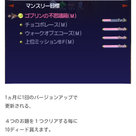
1ヵ月に1回のバージョンアップで
更新される、
４つのお題を１つクリアする毎に
10ディード貰えます。