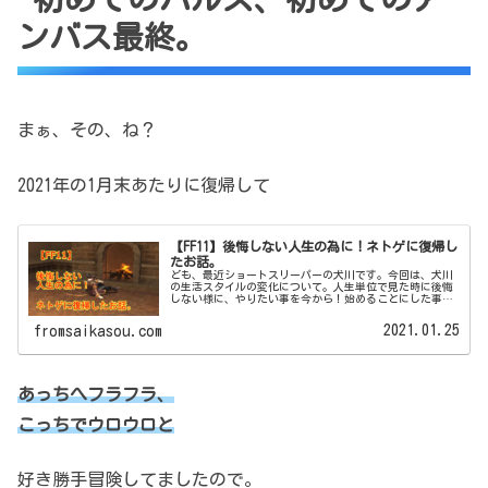
ンバス最終。
まぁ、その、ね？
2021年の1月末あたりに復帰して
【FF11】後悔しない人生の為に！ネトゲに復帰し
たお話。
ども、最近ショートスリーパーの犬川です。今回は、犬川
の生活スタイルの変化について。人生単位で見た時に後悔
しない様に、やりたい事を今から！始めることにした事の
お話をしようと思います。犬川P太郎悔いの無い人生を…。
猫山さんディオ様(3部)にディ...
2021.01.25
fromsaikasou.com
あっちへフラフラ、
こっちでウロウロと
好き勝手冒険してましたので。