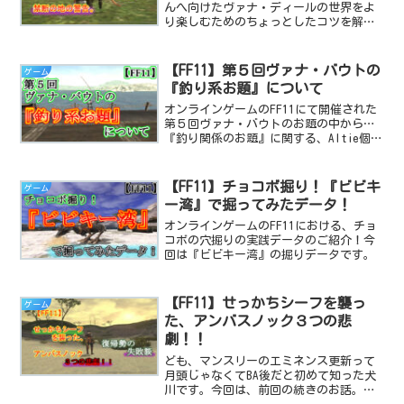
んへ向けたヴァナ・ディールの世界をよ
り楽しむためのちょっとしたコツを解説
する記事です。やらない方がいい禁断の
地への警告もあるヨ。
【FF11】第５回ヴァナ・バウトの
ゲーム
『釣り系お題』について
オンラインゲームのFF11にて開催された
第５回ヴァナ・バウトのお題の中から…
『釣り関係のお題』に関する、Altie個人
の感想とレポートをまとめたプレイ日記
です。
【FF11】チョコボ掘り！『ビビキ
ゲーム
ー湾』で掘ってみたデータ！
オンラインゲームのFF11における、チョ
コボの穴掘りの実践データのご紹介！今
回は『ビビキー湾』の掘りデータです。
【FF11】せっかちシーフを襲っ
ゲーム
た、アンバスノック３つの悲
劇！！
ども、マンスリーのエミネンス更新って
月頭じゃなくてBA後だと初めて知った犬
川です。今回は、前回の続きのお話。復