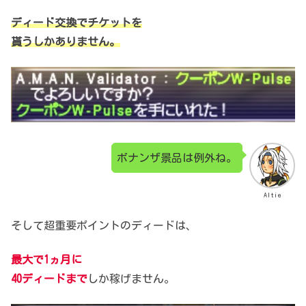
ディード交換でチケットを
貰うしかありません。
ボナンザ景品は例外ね。
Altie
そして超重要ポイントのディードは、
最大で1ヵ月に
40ディードまで
しか稼げません。