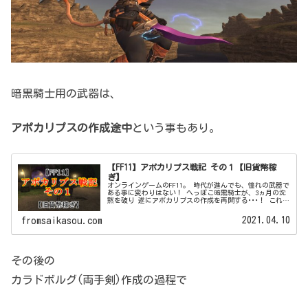
暗黒騎士用の武器は、
アポカリプスの作成途中
という事もあり。
【FF11】アポカリプス戦記 その１【旧貨幣稼
ぎ】
オンラインゲームのFF11。 時代が進んでも、憧れの武器で
ある事に変わりはない！ へっぽこ暗黒騎士が、3ヵ月の沈
黙を破り 遂にアポカリプスの作成を再開する･･･！ これ自
力で作るの今でもかなりキツいな？？？
2021.04.10
fromsaikasou.com
その後の
カラドボルグ(両手剣)作成の過程で