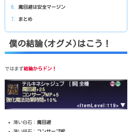
魔回避は安全マージン
まとめ
僕の結論(オグメ)はこう！
ではまず
結論からドン！
薄い白石：
魔回避
薄い緑石：
コンサーブMP