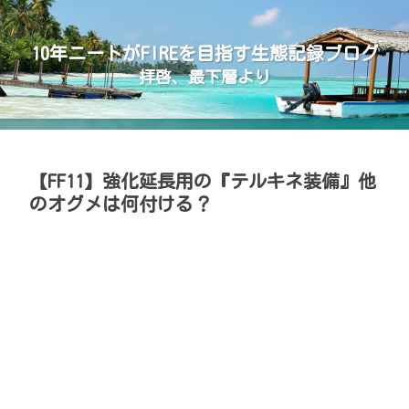
10年ニートがFIREを目指す生態記録ブログ
拝啓、最下層より
【FF11】強化延長用の『テルキネ装備』他
のオグメは何付ける？