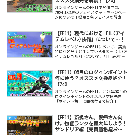
ススメ交換先を解説！【24】
オンラインゲームのFF11で開催中の、
2024年の夏のフェイスゲットキャンペー
ンについて！概要と各フェイスの解説
を、復帰勢の視点でご紹介します！
【FF11】現代における『IL(アイ
ゲーム
テムレベル)装備』について…！
オンラインゲームのFF11において、実質
的に有名無実と化している要素…【IL(ア
イテムレベル)】について、Altieの中の
人がコラム形式でお話します。
【FF11】08月のログインポイント
ゲーム
何に使う？オススメ交換品紹介！
【24】
オンラインゲームのFF11。2024年08月の
ログインポイントのオススメ交換先を
「ポイント毎」に画像付きで紹介！
【FF11】新規さん、復帰さん向
ゲーム
け。物価ランクを最大にしよう！
サンドリア編【売買価格超お