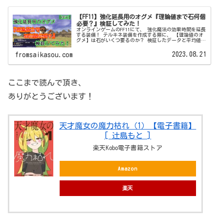
【FF11】強化延長用のオグメ『理論値まで石何個
必要？』検証してみた！
オンラインゲームのFF11にて、 強化魔法の効果時間を延長
する装備！ テルキネ装備を作成する際に、 【理論値のオ
グメ】は石がいくつ要るのか？ 検証したデータと平均値を
ご紹介します。
2023.08.21
fromsaikasou.com
ここまで読んで頂き、
ありがとうございます！
天才魔女の魔力枯れ（1）【電子書籍】
[ 辻島もと ]
楽天Kobo電子書籍ストア
Amazon
楽天