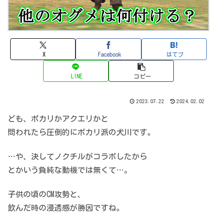
X
Facebook
はてブ
LINE
コピー
2023.07.22
2024.02.02
ども、ポカリかアクエリかと
問われたら
圧倒的にポカリ派の犬川です。
…や、決してノクチルがコラボしたから
とかいう負純な動機では無くて…。
子供の頃のCM攻勢と、
飲んだ時の浸透感が勝因ですね。