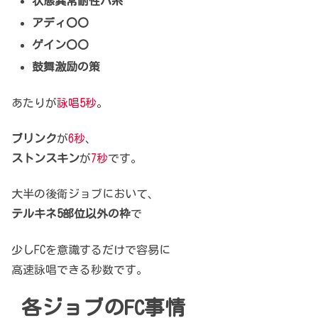
状態異常耐性バ系
アディ〇〇
ゲイン〇〇
鼓舞激励の策
あたりが
詠唱5秒
。
ブリンク
が
6秒
、
ストンスキン
が
7秒
です。
大半の後衛ジョブにおいて、
テルキネ5部位以外の枠
で
少しFCを意識するだけで容易に
高速詠唱できる秒数です。
各ジョブのFC事情