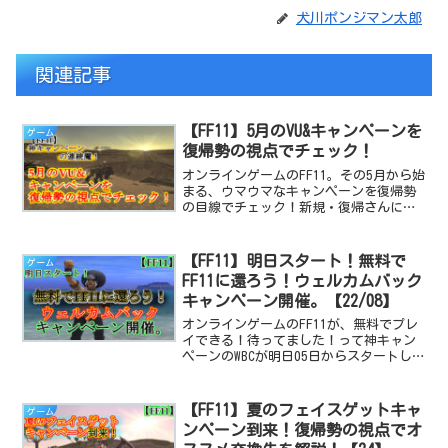
犬川ポンジマン太郎
関連記事
【FF11】5月のVU&キャンペーンを
ゲーム
復帰勢の視点でチェック！
オンラインゲームのFF11。その5月から始
まる、ウマウマなキャンペーンを復帰勢
の目線でチェック！新規・復帰さんにと
ってお得なキャンペーンを狙い撃ち出来
る記事です！
【FF11】明日スタート！無料で
ゲーム
FF11に還ろう！ウェルカムバック
キャンペーン開催。【22/08】
オンラインゲームのFF11が、無料でプレ
イできる！待ってました！って神キャン
ペーンのWBCが明日05日からスタートしま
す。その辺りの概要などを紹介する記事
です。
【FF11】夏のフェイスゲットキャ
ゲーム
ンペーン到来！復帰勢の視点でオ