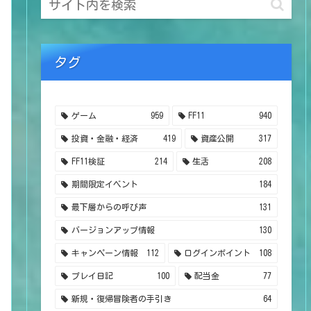
タグ
ゲーム
959
FF11
940
投資・金融・経済
419
資産公開
317
FF11検証
214
生活
208
期間限定イベント
184
最下層からの呼び声
131
バージョンアップ情報
130
キャンペーン情報
112
ログインポイント
108
プレイ日記
100
配当金
77
新規・復帰冒険者の手引き
64