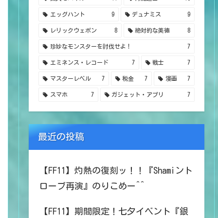
エッグハント
9
デュナミス
9
レリックウェポン
8
絶対的な美徳
8
珍妙なモンスターを討伐せよ！
7
エミネンス・レコード
7
戦士
7
マスターレベル
7
税金
7
漫画
7
スマホ
7
ガジェット・アプリ
7
最近の投稿
【FF11】灼熱の復刻ッ！！『Shamiント
ローブ再演』のりこめー^^
【FF11】期間限定！七夕イベント『銀