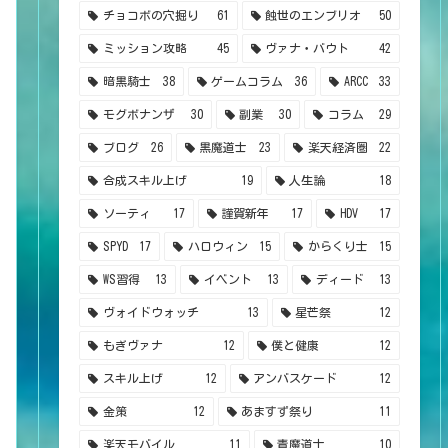
チョコボの穴掘り
61
蝕世のエンブリオ
50
ミッション攻略
45
ヴァナ・バウト
42
暗黒騎士
38
ゲームコラム
36
ARCC
33
モグボナンザ
30
副業
30
コラム
29
ブログ
26
黒魔道士
23
楽天経済圏
22
合成スキル上げ
19
人生論
18
ソーティ
17
謹賀新年
17
HDV
17
SPYD
17
ハロウィン
15
からくり士
15
WS習得
13
イベント
13
ディード
13
ヴォイドウォッチ
13
星芒祭
12
もぎヴァナ
12
僕と健康
12
スキル上げ
12
アンバスケード
12
金策
12
あますず祭り
11
楽天モバイル
11
青魔道士
10