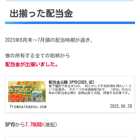
出揃った配当金
2023年6月末～7月頭の配当時期が過ぎ、
僕の所有する全ての銘柄から
配当金が出揃いました。
配当金公開 SPYD(2023.Q2)
最下層民である犬川の、 何とかして不労所得を得たい！と
いう足掻き。 その１つの米国高配当ETF、 「SPYD」の2023
年Q2の配当金公開と 前期以前と比較、評価する記事です。
2023.06.28
fromsaikasou.com
SPYD
から
7.70USD
(増配)