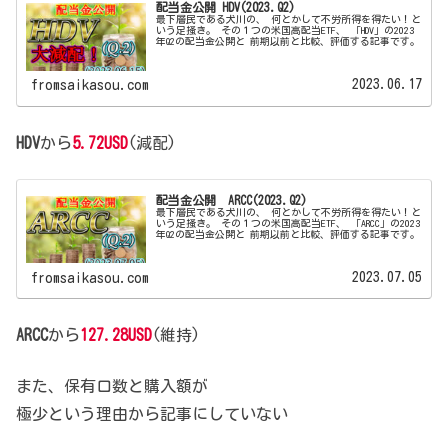
配当金公開 HDV(2023.Q2)
最下層民である犬川の、 何とかして不労所得を得たい！と
いう足掻き。 その１つの米国高配当ETF、 「HDV」の2023
年Q2の配当金公開と 前期以前と比較、評価する記事です。
2023.06.17
fromsaikasou.com
HDV
から
5.72USD
(減配)
配当金公開 ARCC(2023.Q2)
最下層民である犬川の、 何とかして不労所得を得たい！と
いう足掻き。 その１つの米国高配当ETF、 「ARCC」の2023
年Q2の配当金公開と 前期以前と比較、評価する記事です。
2023.07.05
fromsaikasou.com
ARCC
から
127.28USD
(維持)
また、保有口数と購入額が
極少という理由から記事にしていない