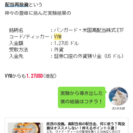
配当再投資
という
神々の霊峰に挑んだ実験結果の
VYM
からも
1.27USD
(増配)
実験から導き出した
僕の結論はコチラ！
犬川P太郎
庶民の投資。高配当株の配当金、何に使う？再投
資はオススメしない！押えるポイント３選！
ども、ヴァナ・ディールの星唄を聴くと100%泣く犬川で