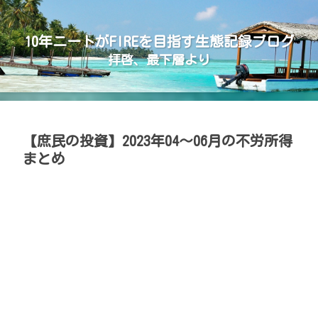
10年ニートがFIREを目指す生態記録ブログ
拝啓、最下層より
【庶民の投資】2023年04～06月の不労所得
まとめ