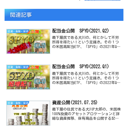
関連記事
配当金公開 SPYD(2021.Q2)
投資・金融・経済
最下層民である犬川の、何とかして不労
所得を得たい！という足掻き。その１つ
の米国高配当ETF、「SPYD」の2021年Q2
の配当金公開と前期以前と比較、評価す
る記事です。
配当金公開 SPYD(2022.Q1)
投資・金融・経済
最下層民である犬川の、何とかして不労
所得を得たい！という足掻き。その１つ
の米国高配当ETF、「SPYD」の2022年Q1
の配当金公開と前期以前と比較、評価す
る記事です。
資産公開(2021.07.25)
投資・金融・経済
最下層の住民である犬川P太郎の、米国株
100%投資のアセットアロケーションと詳
細な資産推移、保有商品を公開する記事
です。米国経済指数や、高配当TEF/株の
動向と感想も付随しています。