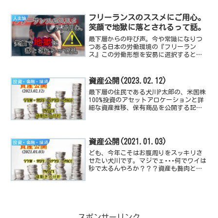
フリーランスのススメにご用心。
人生論
笑顔で地獄に落とされるって話。
最下層からの呼び声。今や常識になりつ
つある日本の労働環境の『フリーラン
ス』この労働形態を安易に選択するとち
ょっとマズいかも･･･？という部分をお話
する記事です。
資産公開(2023.02.12)
投資・金融・経済
最下層の住民である犬川P太郎の、米国株
100%投資のアセットアロケーションと詳
細な資産推移、保有商品を公開する記事
です。米国経済指数や、高配当TEF/株の
動向と感想も付随しています。
資産公開(2021.01.03)
投資・金融・経済
ども、今年こそはお腹周りをスッキリさ
せたい犬川です。マジでェ･･･何でワイは
秒で太るんやろか？？？資産も贅肉と同
じペースで増加すればいいんですけど
ね！HAHAHAHA！という事で今回は2021年
の最初の資産公開記事でごぜーますよ。
今年も淡々...
スポンサーリンク