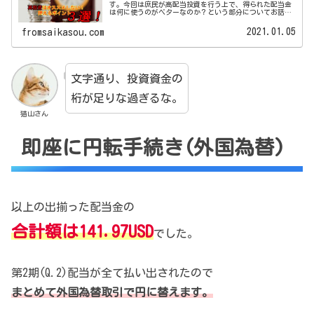
す。今回は庶民が高配当投資を行う上で、得られた配当金
は何に使うのがベターなのか？という部分についてお話し
ていきます。基本的に、高配当株から得た配当金を再投資
に回すのはオススメしません。そ...
2021.01.05
fromsaikasou.com
文字通り、投資資金の
桁が足りな過ぎるな。
猫山さん
即座に円転手続き(外国為替)
以上の出揃った配当金の
合計額は141.97USD
でした。
第2期(Q.2)配当が全て払い出されたので
まとめて外国為替取引で円に替えます。