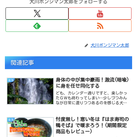
犬川ポンジマン太郎をフォローする
犬川ポンジマン太郎
関連記事
身体の中が集中豪雨！激流(暗喩)
生活
に身を任せ同化する
ども、カレンダー通りですと、楽しかっ
たＧＷも終わってしまい…少しづつみん
なが日常に還りつつあるのを感じる犬川
です。ンマっ、GW中に頑張って働いて
て、これからが俺の…俺たちのGWだぜ！
って人達もいますので、完全な日常回は
忖度無し！寒い冬は『はま寿司の
生活
まだもう少し先になりそ...
鴨そば』で暖まろう！(期間限定
商品もレビュー)