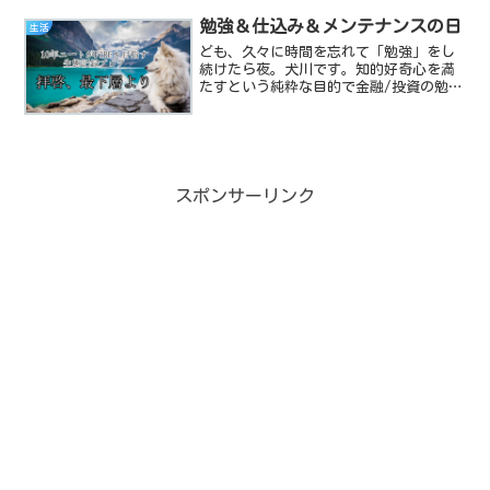
マイナンバーカードの未来予想図！この
辺を、最下層の民の目線で見ていきたい
勉強＆仕込み＆メンテナンスの日
生活
と思います。犬川P太郎現状...
ども、久々に時間を忘れて「勉強」をし
続けたら夜。犬川です。知的好奇心を満
たすという純粋な目的で金融/投資の勉強
をしたり、その延長戦上で得た知見をネ
タにしようと画像制作に励んだり、ブロ
グのまだ欠けている部分(システム面)を
補強したりと本当に久...
スポンサーリンク