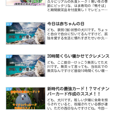
久々にリアルの外食トーク！寒い冬の季
節にピッタリな、はま寿司の「鴨そば」
と期間限定品を忖度無し！でレビューし
た記事です。
今日は赤ちゃんの日
生活
ども、衰弱(強)状態の犬川です。ちょっ
と自分で自分に引いてるんですけど、孤
独を愛する生活に慣れすぎたせいか久々
に運動したおじさんの如く1日遅れで対人
関係の心的疲労がﾏｯﾊ。午前中は比喩表現
無しでベッドから起き上がれず、午後か
ら何とか自分のご...
20時間くらい寝かせてクレメンス
生活
ども、ここ数日…けっこう無茶してた犬
川です。無茶って言っても、当社比での
無茶なんですけど普段10時間くらい寝て
る奴が5～6時間睡眠で活動してたら、疲
労が貯まっちゃったっていう…。激務で
働いている人に見られたら磔必須の内容
なんですけどもね！数...
新時代の最強カード！？マイナン
生活
バーカード作成のススメ！！
ども、犬川です。眩しい夕陽に全身を照
らされていると、祝福されている感が凄
い。ただの西日なんですけどね。今回
は、色々と今後の予定が発表され始めた