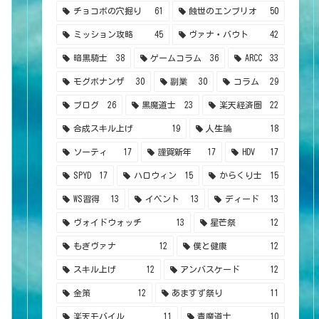
チョコボの穴掘り
61
蝕世のエンブリオ
50
ミッション攻略
45
ヴァナ・バウト
42
暗黒騎士
38
ゲームコラム
36
ARCC
33
モグボナンザ
30
副業
30
コラム
29
ブログ
26
黒魔道士
23
楽天経済圏
22
合成スキル上げ
19
人生論
18
ソーティ
17
謹賀新年
17
HDV
17
SPYD
17
ハロウィン
15
からくり士
15
WS習得
13
イベント
13
ディード
13
ヴォイドウォッチ
13
星芒祭
12
もぎヴァナ
12
僕と健康
12
スキル上げ
12
アンバスケード
12
金策
12
あますず祭り
11
楽天モバイル
11
青魔道士
10