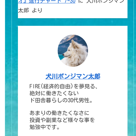
オ』進行チャート 7ｰ30
に
犬川ポンジマン
太郎
より
犬川ポンジマン太郎
FIRE(経済的自由)を夢見る、
絶対に働きたくない
ド田舎暮らしの30代男性。
あまりの働きたくなさに
投資や副業など様々な事を
勉強中です。