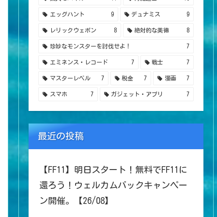
エッグハント
9
デュナミス
9
レリックウェポン
8
絶対的な美徳
8
珍妙なモンスターを討伐せよ！
7
エミネンス・レコード
7
戦士
7
マスターレベル
7
税金
7
漫画
7
スマホ
7
ガジェット・アプリ
7
最近の投稿
【FF11】明日スタート！無料でFF11に
還ろう！ウェルカムバックキャンペー
ン開催。【26/08】