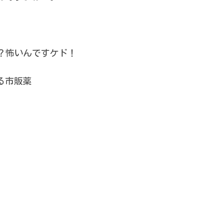
？怖いんですケド！
る市販薬