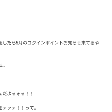
認したら5月のログインポイントお知らせ来てるや
ね。
んだよォォォ！！
田ァァァ！！って。