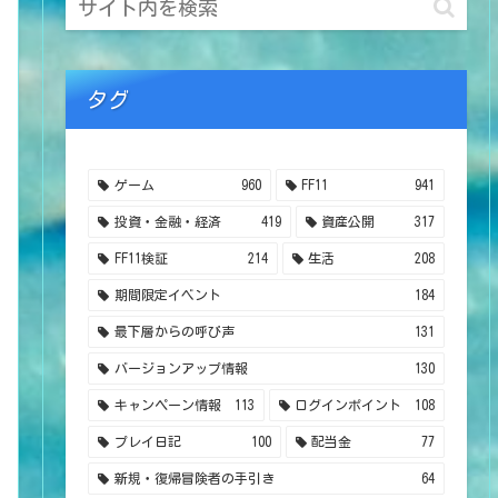
タグ
ゲーム
960
FF11
941
投資・金融・経済
419
資産公開
317
FF11検証
214
生活
208
期間限定イベント
184
最下層からの呼び声
131
バージョンアップ情報
130
キャンペーン情報
113
ログインポイント
108
プレイ日記
100
配当金
77
新規・復帰冒険者の手引き
64