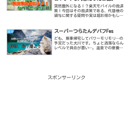
突然圏外になる！？楽天モバイルの救済
策！今回はその救済策である、代替機の
貸与に関する疑問や実は超お得かもしれ
ないその内容をご紹介！
スーパーつらたんデバフFes
生活
ども、無事帰宅してパワーモリモリ…の
予定だった犬川です。ちょと洒落ならん
レベルで具合が悪い…。温泉での療養に
て、肘の違和感は消え失せてHPは100%全
快になったけどデバフとして毒・麻痺・
病気がついてるといった感じです…。温
泉で誰かに何か感染...
スポンサーリンク