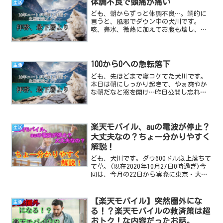
体調不良で頭痛が痛い
生活
いと思います。最...
ども、朝からずっと体調不良…。端的に
言うと、風邪でダウン中の犬川です。
咳、鼻水、微熱に加えてお腹も壊し、最
も酷いのが強烈な頭痛です…。現在進行
中で起きてる(意識がある)だけで常に苦
痛を伴うレベルでキツい…！恐らくはこ
こ最近の寒暖差の激しさ由...
100から0への急転落下
生活
ども、先ほどまで寝コケてた犬川です。
本日は朝にしっかり起きて、やぁ爽やか
な朝だなと窓を開け…昨日公開し忘れた
記事を更新しちょっとした日常の家事を
こなし、今日の分の記事を書いていたの
ですが…。12時前後あたりに差し掛かっ
た時、いきなり急激に体...
楽天モバイル、auの電波が停止？
生活
大丈夫なの？ちょー分かりやすく
解説！
ども、犬川です。ダウ600ドル以上落ちて
て草。(現在2020年10月27日0時過ぎ)今
回は、今月の22日から実際に東京・大
阪・奈良の一部地域でローミングの停止
が始まった楽天モバイル。色んな企業系
サイトでニュースとなり、話題をかっさ
【楽天モバイル】突然圏外にな
生活
らってます...
る！？楽天モバイルの救済策は超
おトク！な内容だったお話。