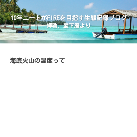
10年ニートがFIREを目指す生態記録ブログ
拝啓、最下層より
海底火山の温度って