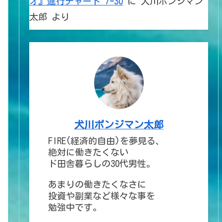
オ』進行チャート 7ｰ30
に
犬川ポンジマン
太郎
より
犬川ポンジマン太郎
FIRE(経済的自由)を夢見る、
絶対に働きたくない
ド田舎暮らしの30代男性。
あまりの働きたくなさに
投資や副業など様々な事を
勉強中です。