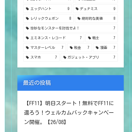
エッグハント
9
デュナミス
9
レリックウェポン
8
絶対的な美徳
8
珍妙なモンスターを討伐せよ！
7
エミネンス・レコード
7
戦士
7
マスターレベル
7
税金
7
漫画
7
スマホ
7
ガジェット・アプリ
7
最近の投稿
【FF11】明日スタート！無料でFF11に
還ろう！ウェルカムバックキャンペー
ン開催。【26/08】