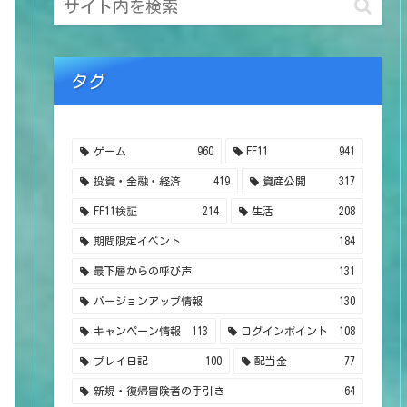
タグ
ゲーム
960
FF11
941
投資・金融・経済
419
資産公開
317
FF11検証
214
生活
208
期間限定イベント
184
最下層からの呼び声
131
バージョンアップ情報
130
キャンペーン情報
113
ログインポイント
108
プレイ日記
100
配当金
77
新規・復帰冒険者の手引き
64