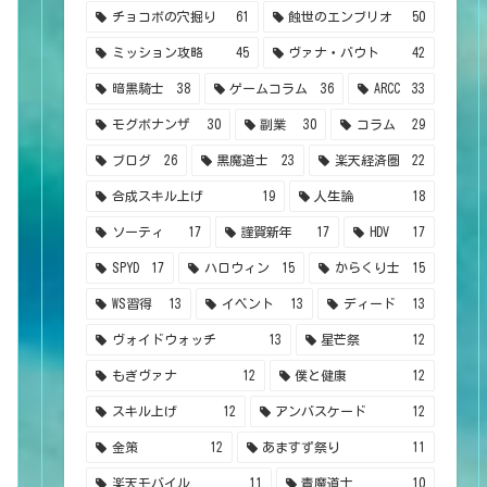
チョコボの穴掘り
61
蝕世のエンブリオ
50
ミッション攻略
45
ヴァナ・バウト
42
暗黒騎士
38
ゲームコラム
36
ARCC
33
モグボナンザ
30
副業
30
コラム
29
ブログ
26
黒魔道士
23
楽天経済圏
22
合成スキル上げ
19
人生論
18
ソーティ
17
謹賀新年
17
HDV
17
SPYD
17
ハロウィン
15
からくり士
15
WS習得
13
イベント
13
ディード
13
ヴォイドウォッチ
13
星芒祭
12
もぎヴァナ
12
僕と健康
12
スキル上げ
12
アンバスケード
12
金策
12
あますず祭り
11
楽天モバイル
11
青魔道士
10