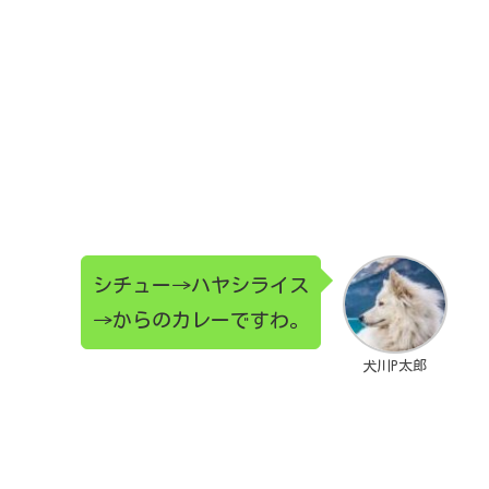
シチュー→ハヤシライス
→からのカレーですわ。
犬川P太郎