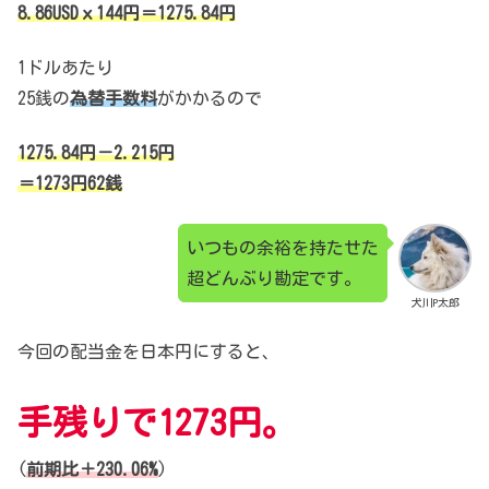
8.86USDｘ144円＝1275.84円
1ドルあたり
25銭の
為替手数料
がかかるので
1275.84円－2.215円
＝1273円62銭
いつもの余裕を持たせた
超どんぶり勘定です。
犬川P太郎
今回の配当金を日本円にすると、
手残りで1273円。
(
前期比＋230.06%
)