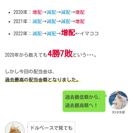
2020年：
増配
→
減配
→
減配
→
増配
2021年：
減配
→
減配
→
減配
→
増配
増配
2022年：
減配
→
減配
→
←イマココ
4勝7敗
2020年から数えても
という･･･。
しかし今回の配当金は、
過去最高の配当金額となりました。
過去最低額から、
過去最高額へ！
犬川P太郎
ドルベースで見ても