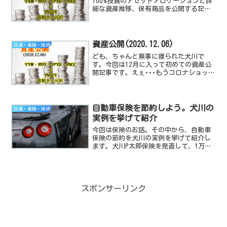
100%投資のアセットアロケーションと詳
細な資産推移、保有商品を公開する記事
です。米国経済指数や、高配当TEF/株の
動向と感想も付随しています。
資産公開(2020.12.06)
投資・金融・経済
ども、ちゃんと無事に寝られた犬川で
す。今回は12月に入って初めての資産公
開記事です。えぇ･･･もうコロナショック
から9ヵ月･･･？嘘やん･･･。2020年も残
すところあと1ヵ月ですが、今週も犬川ち
ゃんの米国株に全賭けのPFと、インデッ
クス指...
自動車保険を節約しよう。犬川の
投資・金融・経済
実例を挙げて紹介
今回は保険のお話。その中から、自動車
保険の節約を犬川の実例を挙げて紹介し
ます。犬川P太郎保険を見直して、1万
9210円の節約に成功したよ～。猫山さん1
月に1600円浮くカタチになったのか。お
前の好きなCoco壱が1月1回無料になると
考えると...
スポンサーリンク