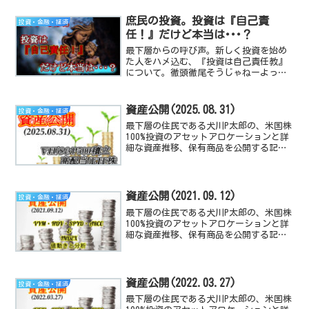
庶民の投資。投資は『自己責
投資・金融・経済
任！』だけど本当は･･･？
最下層からの呼び声。新しく投資を始め
た人をハメ込む、『投資は自己責任教』
について。徹頭徹尾そうじゃねーよって
お話をする記事です。
資産公開(2025.08.31)
投資・金融・経済
最下層の住民である犬川P太郎の、米国株
100%投資のアセットアロケーションと詳
細な資産推移、保有商品を公開する記事
です。米国経済指数や、高配当TEF/株の
動向と感想も付随しています。
資産公開(2021.09.12)
投資・金融・経済
最下層の住民である犬川P太郎の、米国株
100%投資のアセットアロケーションと詳
細な資産推移、保有商品を公開する記事
です。米国経済指数や、高配当TEF/株の
動向と感想も付随しています。
資産公開(2022.03.27)
投資・金融・経済
最下層の住民である犬川P太郎の、米国株