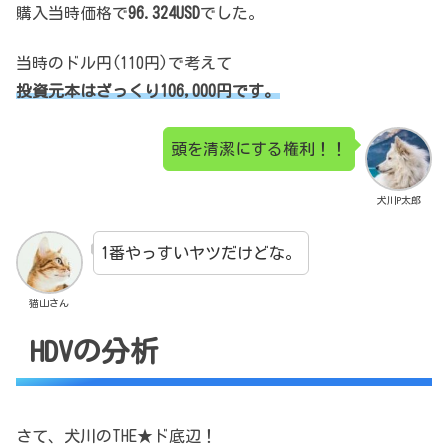
購入当時価格で
96.324USD
でした。
当時のドル円(110円)で考えて
投資元本はざっくり106,000円です。
頭を清潔にする権利！！
犬川P太郎
1番やっすいヤツだけどな。
猫山さん
HDVの分析
さて、犬川のTHE★ド底辺！