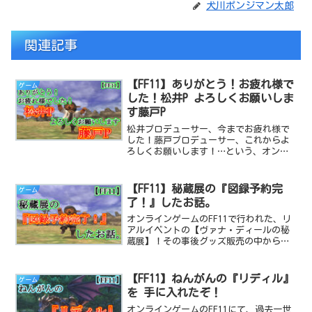
犬川ポンジマン太郎
関連記事
【FF11】ありがとう！お疲れ様で
ゲーム
した！松井P よろしくお願いしま
す藤戸P
松井プロデューサー、今までお疲れ様で
した！藤戸プロデューサー、これからよ
ろしくお願いします！…という、オンラ
インゲームのFF11についてプロデューサ
ーが交代する事への、一冒険者としての
記事です。
【FF11】秘蔵展の『図録予約完
ゲーム
了！』したお話。
オンラインゲームのFF11で行われた、リ
アルイベントの【ヴァナ・ディールの秘
蔵展】！その事後グッズ販売の中から、
『公式図録』を予約しちゃったプレイ日
記？です。
【FF11】ねんがんの『リディル』
ゲーム
を 手に入れたぞ！
オンラインゲームのFF11にて、過去一世