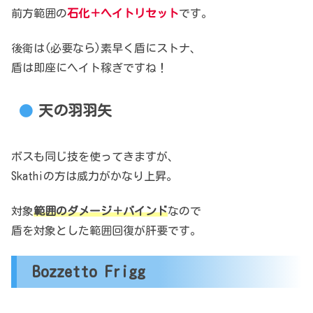
前方範囲の
石化＋ヘイトリセット
です。
後衛は(必要なら)素早く盾にストナ、
盾は即座にヘイト稼ぎですね！
天の羽羽矢
ボスも同じ技を使ってきますが、
Skathiの方は威力がかなり上昇。
対象
範囲のダメージ＋バインド
なので
盾を対象とした範囲回復が肝要です。
Bozzetto Frigg