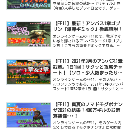
を風靡した伝説の武器…『リディル』を
(今更)入手したプレイ日記です。ゲット
までの試行回数なども記載！
【FF11】最新！アンバス1章ゴブ
ゲーム
リン『爆弾ギミック』徹底解説！
オンラインゲームのFF11にて、稼ぎやす
い敵と評されるアンバスケード1章ゴブリ
ン族！こちらの重要ギミックである、
『ワルワル爆弾・バイバイ爆弾につい
て！』最新の仕様と攻略法を分かりやす
く解説！
【FF11】2021年3月のアンバス1章
ゲーム
&2章。1日1回！サクッと攻略チャ
ート！【ソロ・少人数まったり向
け】
オンラインゲームのFF11。その人気バト
ルコンテンツである、2021年3月のアンバ
スケード1章&2章を1日1回！サクッ！とク
リアする為のチャートを紹介する記事で
す。ソロや少人数でまったりやりたい方
向け。
【FF11】真夏のノマドモグボナン
ゲーム
ザ2021の結果！400万ギルのお洒
落装備･･･！
オンラインゲームのFF11。そのゲーム内
宝くじである『モグボナンザ』に常時貧