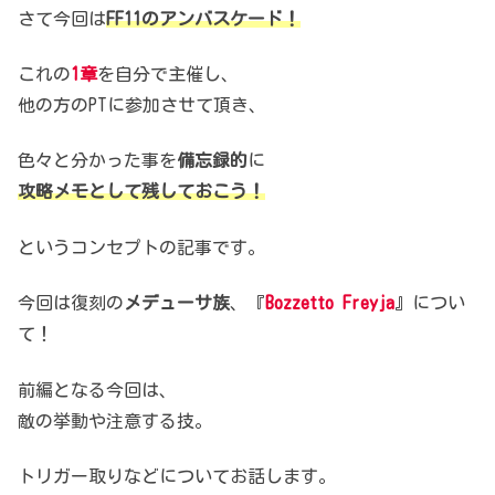
さて今回は
FF11のアンバスケード！
これの
1章
を自分で主催し、
他の方のPTに参加させて頂き、
色々と分かった事を
備忘録的
に
攻略メモとして残しておこう！
というコンセプトの記事です。
今回は復刻の
メデューサ族
、
『
Bozzetto Freyja
』につい
て！
前編となる今回は、
敵の挙動や注意する技。
トリガー取りなどについてお話します。