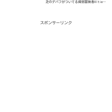
乏のデバフがついてる貧弱冒険者Altieが
2回目の当選を果たした日記。
スポンサーリンク