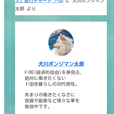
オ』進行チャート 7ｰ30
に
犬川ポンジマン
太郎
より
犬川ポンジマン太郎
FIRE(経済的自由)を夢見る、
絶対に働きたくない
ド田舎暮らしの30代男性。
あまりの働きたくなさに
投資や副業など様々な事を
勉強中です。