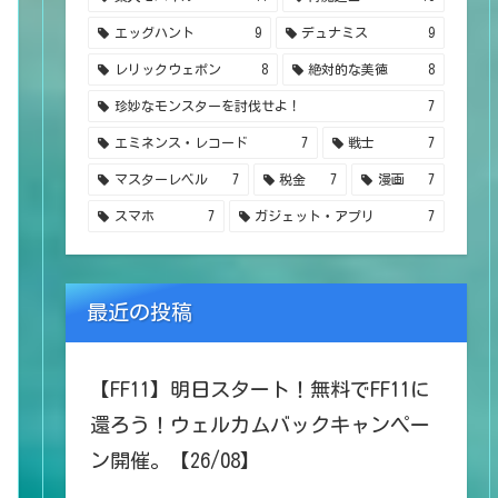
エッグハント
9
デュナミス
9
レリックウェポン
8
絶対的な美徳
8
珍妙なモンスターを討伐せよ！
7
エミネンス・レコード
7
戦士
7
マスターレベル
7
税金
7
漫画
7
スマホ
7
ガジェット・アプリ
7
最近の投稿
【FF11】明日スタート！無料でFF11に
還ろう！ウェルカムバックキャンペー
ン開催。【26/08】