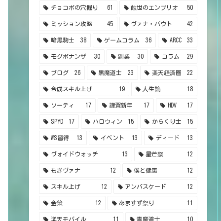
チョコボの穴掘り
61
蝕世のエンブリオ
50
ミッション攻略
45
ヴァナ・バウト
42
暗黒騎士
38
ゲームコラム
36
ARCC
33
モグボナンザ
30
副業
30
コラム
29
ブログ
26
黒魔道士
23
楽天経済圏
22
合成スキル上げ
19
人生論
18
ソーティ
17
謹賀新年
17
HDV
17
SPYD
17
ハロウィン
15
からくり士
15
WS習得
13
イベント
13
ディード
13
ヴォイドウォッチ
13
星芒祭
12
もぎヴァナ
12
僕と健康
12
スキル上げ
12
アンバスケード
12
金策
12
あますず祭り
11
楽天モバイル
11
青魔道士
10