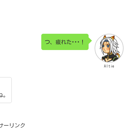
つ、疲れた･･･！
Altie
ね。
サーリンク