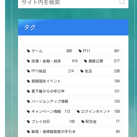
タグ
ゲーム
960
FF11
941
投資・金融・経済
419
資産公開
317
FF11検証
214
生活
208
期間限定イベント
184
最下層からの呼び声
131
バージョンアップ情報
130
キャンペーン情報
113
ログインポイント
108
プレイ日記
100
配当金
77
新規・復帰冒険者の手引き
64