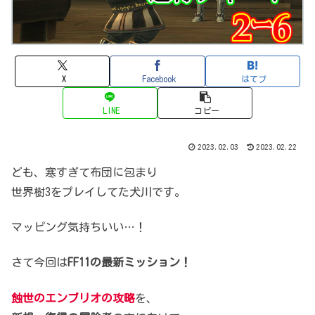
X
Facebook
はてブ
LINE
コピー
2023.02.03
2023.02.22
ども、寒すぎて布団に包まり
世界樹3をプレイしてた犬川です。
マッピング気持ちいい…！
さて今回は
FF11の最新ミッション！
蝕世のエンブリオの攻略
を、