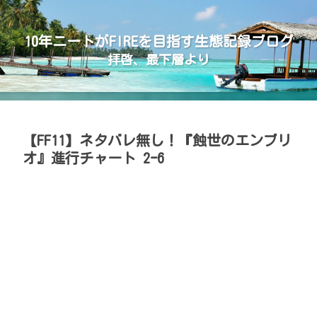
10年ニートがFIREを目指す生態記録ブログ
拝啓、最下層より
【FF11】ネタバレ無し！『蝕世のエンブリ
オ』進行チャート 2ｰ6