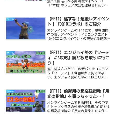
渡って開催される期間限定イベント！
『"本物"のジュノ大公も注目されたいよ
うです 』の、2025年版、3回目の案内記
事となります。
【FF11】逃すな！超激レアイベン
ゲーム
ト！『DQ10コラボ』のご紹介
オンラインゲームのFF11にて、現在開催
中の激レアイベント！ドラゴンクエスト
10(DQX)コラボイベントの報酬や攻略記事
のご紹介です。
【FF11】エンジョイ勢の『ソーテ
ゲーム
ィ ♯A攻略』鍵と板を取りに行こ
う！
遂に開放されたFF11の新バトルコンテン
ツ『ソーティ』！今回はガチ勢ではな
い、エンジョイ勢のための！#Aエリアの
鍵と板を取るルートマップをご紹介。つ
いでに#Aの宝箱の出現条件の中から、自
分で確かめて確認したものもチラっとレ
【FF11】前衛用の超高級指輪『月
ゲーム
ポします。
光の指輪』を買っちゃった…！
オンラインゲームであるFF11、その中で
もトップクラスの性能を誇る盾/前衛向け
の超高級指輪の『月光の指輪』をようや
く購入したプレイ日記です。