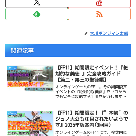
犬川ポンジマン太郎
関連記事
【FF11】期間限定イベント！『絶
ゲーム
対的な美徳 』完全攻略ガイド
【第二・第三の聖徳編】
オンラインゲームのFF11。その期間限定
イベントの『絶対的な美徳』をゼロから
でも完全に攻略する手順を紹介します！
今回は『第二・第三の聖徳』編です。
【FF11】期間限定！『”本物”の
ゲーム
ジュノ大公も注目されたいようで
す』2025年版案内(3回目)
オンラインゲームのFF11にて、複数回に