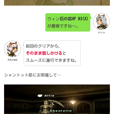
ウィン
石の区HP #3(A)
が最寄ですね～。
Altie
前回のクリアから、
そのまま話しかける
と
スムーズに進行できますね。
Nekoyama
シャントット邸にお邪魔して…