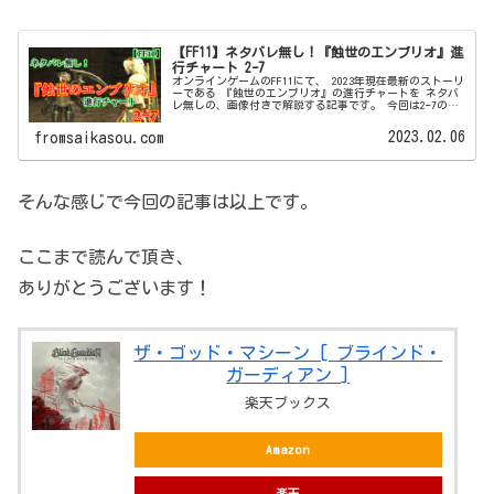
【FF11】ネタバレ無し！『蝕世のエンブリオ』進
行チャート 2ｰ7
オンラインゲームのFF11にて、 2023年現在最新のストーリ
ーである 『蝕世のエンブリオ』の進行チャートを ネタバ
レ無しの、画像付きで解説する記事です。 今回は2ｰ7のオ
ファーからクリアまで！
2023.02.06
fromsaikasou.com
そんな感じで今回の記事は以上です。
ここまで読んで頂き、
ありがとうございます！
ザ・ゴッド・マシーン [ ブラインド・
ガーディアン ]
楽天ブックス
Amazon
楽天