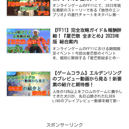
オンラインゲームのFF11にて、2023年現
在最新のストーリーである『蝕世のエン
ブリオ』の進行チャートをネタバレ無し
の、画像付きで解説する記事です。今回
は3ｰ13のオファーからクリアまで！
【FF11】完全攻略ガイド＆報酬詳
ゲーム
細！『星芒祭 全まとめ』2023年
版 総合案内
オンラインゲームのFF11における期間限
定イベント！今回は星芒祭のイベント
を、個別に解説する『星芒祭総まとめ
編』！2023年版総合案内記事になりま
す！
【ゲームコラム】エルデンリング
ゲーム
のプレビュー動画から見る！新要
素の紹介と期待感！
人生の10%以上をフロムのゲームに費やし
てきた犬川が、先日公開されたELDEN
LINGのプレイプレビュー動画を観て新要
素に対する期待と疑問を綴る記事です。
スポンサーリンク