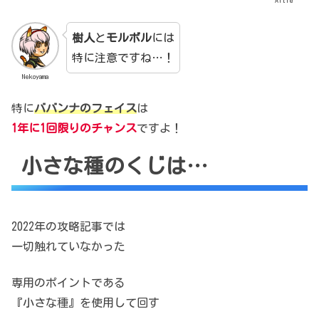
樹人
と
モルボル
には
特に注意ですね…！
Nekoyama
特に
ババンナのフェイス
は
1年に1回限りのチャンス
ですよ！
小さな種のくじは…
2022年の攻略記事では
一切触れていなかった
専用のポイントである
『小さな種』を使用して回す