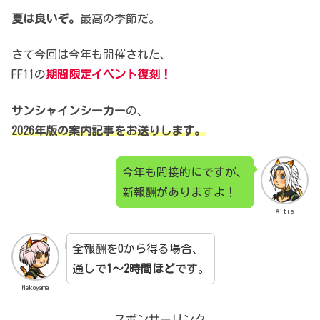
夏は良いぞ。
最高の季節だ。
さて今回は今年も開催された、
FF11の
期間限定イベント復刻！
サンシャインシーカー
の、
2026年版の案内記事をお送りします。
今年も間接的にですが、
新報酬がありますよ！
Altie
全報酬を0から得る場合、
通しで
1～2時間ほど
です。
Nekoyama
スポンサーリンク