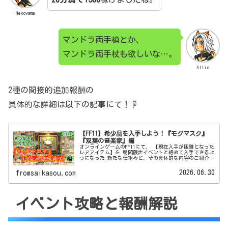
Nekoyama
マンドラ両手槍とか、
マンドラ両手杖も欲しいな…。
Altie
2種の間接的追加報酬の
具体的な詳細は以下の記事にて！☟
【FF11】希少品を入手しよう！『モグマスク』
『双葉の音楽家』編
オンラインゲームのFF11にて、 【現在入手が困難となった
レアアイテム】を 期間限定イベントと絡めて入手できるよ
うになった 新たな仕組みと、その具体的な内容のご紹介で
す！ 今回は【モグマスク】【双葉の音楽家】となります。
2026.06.30
fromsaikasou.com
イベント攻略と報酬解説