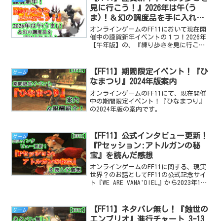
見に行こう！』2026年は午(う
ま)！＆幻の調度品を手に入れよ
う！
オンラインゲームのFF11において現在開
催中の謹賀新年イベントの１つ！2026年
【午年版】の、『練り歩きを見に行こ
う！』に関する攻略と解説、報酬の紹介
です。
【FF11】期間限定イベント！『ひ
ゲーム
なまつり』2024年版案内
オンラインゲームのFF11にて、現在開催
中の期間限定イベント！『ひなまつり』
の2024年版の案内です。
【FF11】公式インタビュー更新！
ゲーム
『Pセッション:アトルガンの秘
宝』を読んだ感想
オンラインゲームのFF11に関する、現実
世界？のお話としてFF11の公式記念サイ
ト『WE ARE VANA'DIEL』から2023年11
月01日に公開されたプロデューサーセッ
ションのインタビュー！アトルガンの秘
宝編の簡単なご紹介と、その感想などを
【FF11】ネタバレ無し！『蝕世の
ゲーム
語る回でございます～。
エンブリオ』進行チャート 3ｰ13