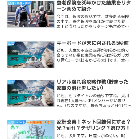
養老保険を35年かけた結果をリタ
投資・金融・経済
ーン含めて紹介
今回は、保険のお話です。数多ある保険
の中で、養老保険を35年かけ続けた結
果！どうなったかをリターンも含めてお
話しします。犬川P太郎無職なのを良い事
に親戚の方に相談されて･･･。満期後の手
続きを処理したので紹介します。養老保
キーボードが天に召される5秒前
生活
険とはなんぞや？そ...
ども、人生の不幸と幸運が明らかに釣り
合ってない事に哀愁を感じながらガリガ
リ君(コーラ味)をかじる犬川です。本日
はもう、タイトルの通りでして…。長年
愛用していたキーボードが遂に不調・オ
ブ・ザ・デッドを発症。Tab・Caps
Lock・半角/全...
リアル腐れ谷攻略作戦(貯まった
生活
家事の消化をしたい)
ども、もうタイトルの通りですね。犬川
は現在1人暮らし(PTメンバーがいませ
ん。)なのですが、最近ちょっとFF11やブ
ログの更新に注力し過ぎて家事が大分貯
まっちゃって、記事を書く時間が取れな
いので今日は簡単な雑記でお茶を濁した
家計改善！ネット回線何にする？
生態レポート
いと思います。最...
光？wifi？テザリング？選び方！
ども、犬川です。日差しがぬくい。眠