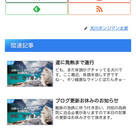
犬川ポンジマン太郎
関連記事
遂に発熱まで進行
生活
ども、また体調がグチャってる犬川で
す。ここ最近、体調を崩しすぎです
ね…。ギリ健康なラインとばたんきゅ～
の境界線を反復横飛びしているような状
態です。そして今日は大きく病院ゾーン
の方へステータスが振れてしまい、発熱
と頭痛、強い吐き気の症状が出て...
ブログ更新お休みのお知らせ
生活
親族の急病に伴う付き添い、対処の為病
院に泊る必要がありますので本日の記事
の更新はお休みさせて頂きます。