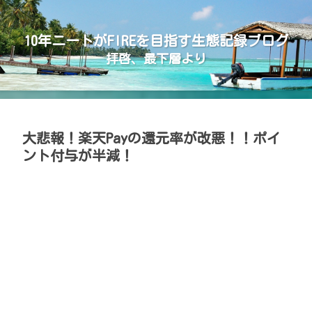
10年ニートがFIREを目指す生態記録ブログ
拝啓、最下層より
大悲報！楽天Payの還元率が改悪！！ポイ
ント付与が半減！