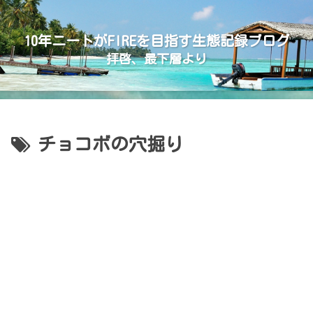
10年ニートがFIREを目指す生態記録ブログ
拝啓、最下層より
チョコボの穴掘り