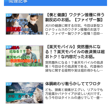
関連記事
【僕と健康】ワクチン接種に伴う
生活
副反応のお話。【ファイザー製】
犬川の健康に関する日記。今回は新型コ
ロナウィルスのワクチン接種のお話で
す。ファイザー製ワクチン接種１回目で
起こる副反応の症状と、その時間、感想
などをまとめました。
【楽天モバイル】突然圏外にな
生活
る！？楽天モバイルの救済策は超
おトク！な内容だったお話。
突然圏外になる！？楽天モバイルの救済
策！今回はその救済策である、代替機の
貸与に関する疑問や実は超お得かもしれ
ないその内容をご紹介！
体調終わり散らかしててワロタ
生活
ども、頭痛と眼痛がエグい。リアルでも
万能薬かパナケイアが欲しい犬川です。
もう今日はタイトルの通りでして…昼頃
から体調が終わり散らかしてます。特に
今回は、頭が締め付けられるような頭痛
と喉の奥から這い上がって来る吐き気。