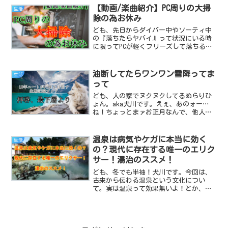
この２つがずっと続いてて...
【動画/楽曲紹介】PC周りの大掃
生活
除の為お休み
ども、先日からダイバー中やソーティ中
の『落ちたらヤバイ』って状況にいる時
に限ってPCが軽くフリーズして落ちる犬
川です。流石にこれはヤバイわよ！って
事で原因を考えてみた結果……PCの掃除
を最後にしたのは、果たしていつだっ
油断してたらワンワン雪降ってま
生活
け……？という恐ろしい...
って
ども、人の家でヌクヌクしてるぬらりひ
ょん。aka犬川です。えぇ、あのォー…
ね！ちょっとまァお正月なんで、他人様
のおウチにお呼ばれしまして…。流石に
断るのもなんだなーって気分だったの
で、車を運転してお邪魔してたんです
温泉は病気やケガに本当に効く
生活
よ。伊達巻きうめぇ。赤ちゃ...
の？現代に存在する唯一のエリク
サー！湯治のススメ！
ども、冬でも半袖！犬川です。今回は、
古来から伝わる温泉という文化につい
て。実は温泉って効果無いよ！とか、家
で入浴するのと変わらないよ！とか、温
泉無能論を聞く事もありますが、実際は
どうなんでしょうか？温泉って、よく看
板に効能とか書いてあるけど...