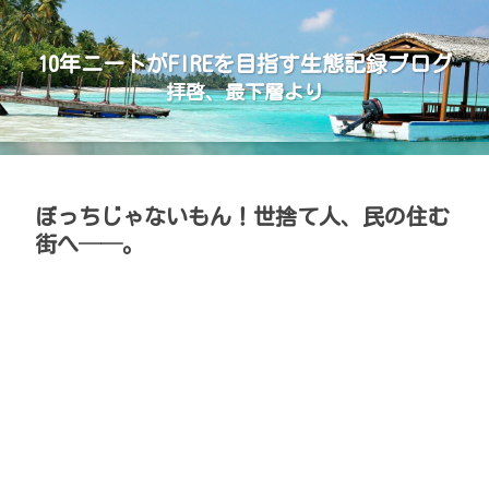
10年ニートがFIREを目指す生態記録ブログ
拝啓、最下層より
ぼっちじゃないもん！世捨て人、民の住む
街へ──。