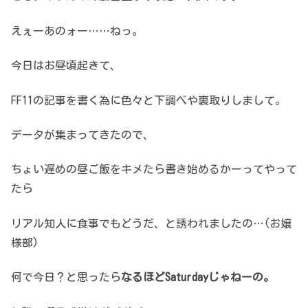
えぇーあのォー……ねっ。
今日はお昼頃起きて、
FF11の記事を書く為に
色々と下調べや裏取りしまして。
データが集まってきたので、
ちょい遅めの昼ご飯をキメたら
書き始めるかーってやって
たら
リアル知人に食事でもどうだ、と
誘われましたの…(お嬢
様部)
何で今日？と思ったら
なるほどSaturdayじゃねーの。