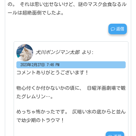
の。
それは思い出せないけど、謎のマスク会食なるル
ールは超絶面倒でしたよ。
返信
犬川ポンジマン太郎
より:
2023年2月27日 7:46 PM
コメントありがとうございます！
物心付くか付かないかの頃に、
日曜洋画劇場で観
たグレムリン…。
めっちゃ怖かったです。
仄暗い水の底からと並ん
で幼少期のトラウマ！