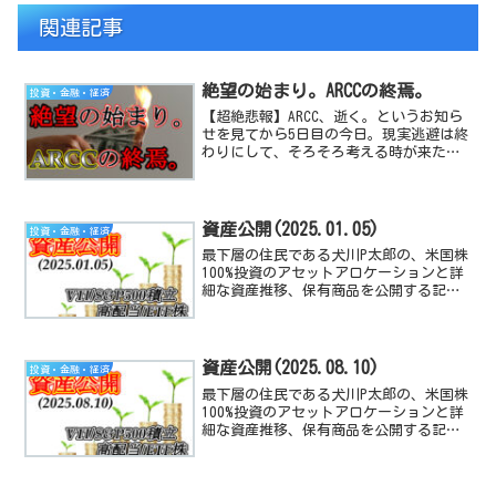
関連記事
絶望の始まり。ARCCの終焉。
投資・金融・経済
【超絶悲報】ARCC、逝く。というお知ら
せを見てから5日目の今日。現実逃避は終
わりにして、そろそろ考える時が来たね
って記事です。
資産公開(2025.01.05)
投資・金融・経済
最下層の住民である犬川P太郎の、米国株
100%投資のアセットアロケーションと詳
細な資産推移、保有商品を公開する記事
です。米国経済指数や、高配当TEF/株の
動向と感想も付随しています。
資産公開(2025.08.10)
投資・金融・経済
最下層の住民である犬川P太郎の、米国株
100%投資のアセットアロケーションと詳
細な資産推移、保有商品を公開する記事
です。米国経済指数や、高配当TEF/株の
動向と感想も付随しています。