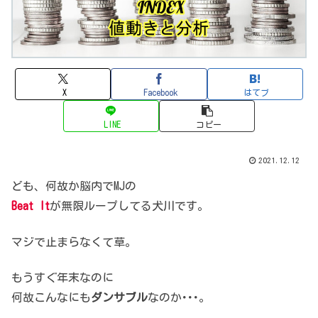
X
Facebook
はてブ
LINE
コピー
2021.12.12
ども、何故か脳内で
MJの
Beat It
が無限ループしてる犬川です。
マジで止まらなくて草。
もうすぐ年末なのに
何故こんなにも
ダンサブル
なのか･･･。