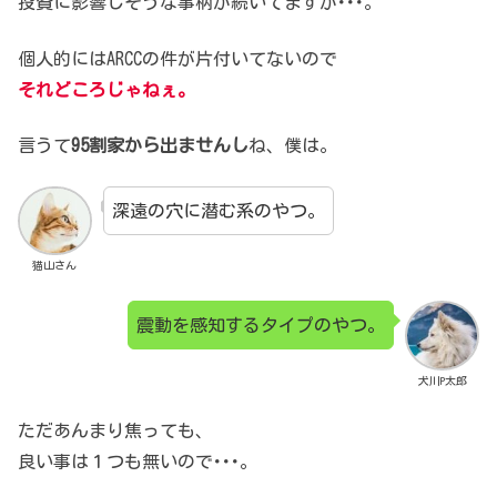
投資に影響しそうな事柄が続いてますが･･･。
個人的にはARCCの件が
片付いてないので
それどころじゃねぇ。
言うて
95割家から出ませんし
ね、僕は。
深遠の穴に潜む系のやつ。
猫山さん
震動を感知するタイプのやつ。
犬川P太郎
ただあんまり焦っても、
良い事は１つも無いので･･･。