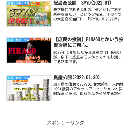
配当金公開 SPYD(2022.Q1)
投資・金融・経済
最下層民である犬川の、何とかして不労
所得を得たい！という足掻き。その１つ
の米国高配当ETF、「SPYD」の2022年Q1
の配当金公開と前期以前と比較、評価す
る記事です。
【庶民の投資】FIRA60とかいう投
投資・金融・経済
資造語にご用心。
2022年に登場した投資造語の『FIRA60』
が、以下に虚無なモノかってのをお話し
てる記事です。
資産公開(2022.01.30)
投資・金融・経済
最下層の住民である犬川P太郎の、米国株
100%投資のアセットアロケーションと詳
細な資産推移、保有商品を公開する記事
です。米国経済指数や、高配当TEF/株の
動向と感想も付随しています。
スポンサーリンク