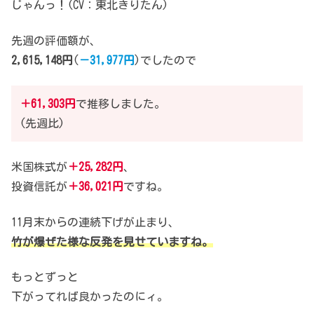
じゃんっ！(CV：東北きりたん)
先週の評価額が、
2,615,148円
(
－31,977円
)でしたので
＋61,303円
で推移しました。
(先週比)
米国株式が
＋25,282円
、
投資信託が
＋36,021円
ですね。
11月末からの連続下げが止まり、
竹が爆ぜた様な反発を見せていますね。
もっとずっと
下がってれば良かったのにィ。