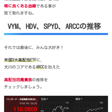
稀に良くある曲線
である事が
見て取れますね。
VYM、HDV、SPYD、ARCCの推移
それでは最後に、みんな大好き！
米国3大高配当ETF
に、
犬川のコアである
ARCC
を加えた
高配当四魔貴族
の推移を
チェックしましょう。