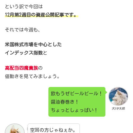
という訳で今回は
12月第2週目の資産公開記事です。
それでは今週も、
米国株式市場を中心とした
インデックス指数
と
高配当四魔貴族
の
値動きを見てみましょう。
飲もうぜビールビール！
醤油春巻き！
犬川P太郎
ちょっとしょっぱい！
空耳の方じゃねぇか。