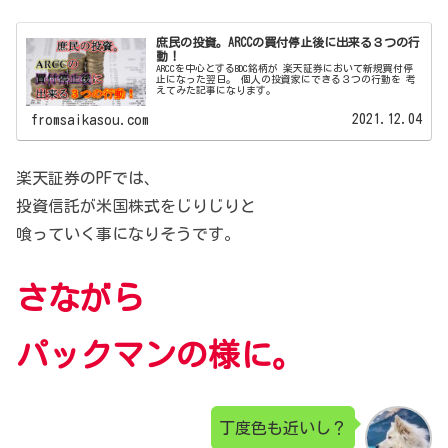
庶民の投資。ARCCの買付停止後に出来る３つの行
動！
ARCCを中心とするBDC銘柄が 楽天証券において新規買付停
止になった翌日。 個人の投資家にできる３つの行動を 考
えてみた記事になります。
2021.12.04
fromsaikasou.com
楽天証券のPFでは、
投資信託が
米国株式をじりじりと
喰っていく事になりそうです。
さながら
パックマンの様に。
丁度色も近いし？