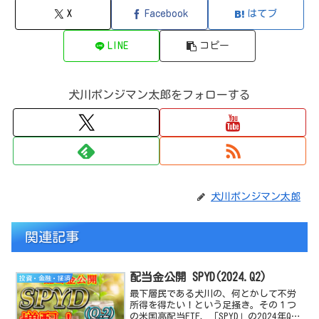
X
Facebook
はてブ
LINE
コピー
犬川ポンジマン太郎をフォローする
犬川ポンジマン太郎
関連記事
配当金公開 SPYD(2024.Q2)
投資・金融・経済
最下層民である犬川の、何とかして不労
所得を得たい！という足掻き。その１つ
の米国高配当ETF、「SPYD」の2024年Q2