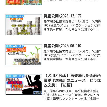
の配当金公開と前期以前と比較、評価す
る記事です。
資産公開(2023.12.17)
投資・金融・経済
最下層の住民である犬川P太郎の、米国株
100%投資のアセットアロケーションと詳
細な資産推移、保有商品を公開する記事
です。米国経済指数や、高配当TEF/株の
動向と感想も付随しています。
資産公開(2025.06.15)
投資・金融・経済
最下層の住民である犬川P太郎の、米国株
100%投資のアセットアロケーションと詳
細な資産推移、保有商品を公開する記事
です。米国経済指数や、高配当TEF/株の
動向と感想も付随しています。
【犬川と税金】再登場した金融所
投資・金融・経済
得税『増税』のニュース。どうな
る庶民！【前編】
最下層からの呼び声。再び投資家を揺る
がす不穏なニュースが登場。我々にとっ
て超！重要なファクターである『金融所
得税』について、各報道機関の姿勢をま
とめます。