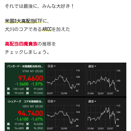
それでは最後に、みんな大好き！
米国3大高配当ETF
に、
犬川のコアである
ARCC
を加えた
高配当四魔貴族
の推移を
チェックしましょう。