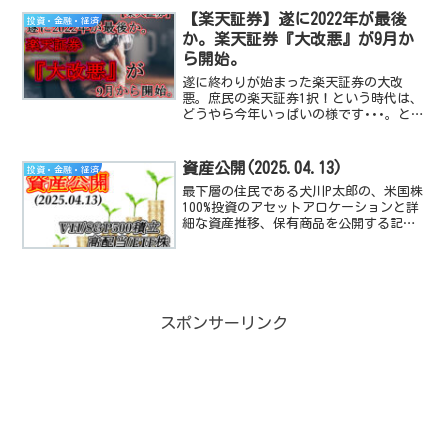
【楽天証券】遂に2022年が最後
投資・金融・経済
か。楽天証券『大改悪』が9月か
ら開始。
遂に終わりが始まった楽天証券の大改
悪。庶民の楽天証券1択！という時代は、
どうやら今年いっぱいの様です･･･。とい
う絶望のニュースを詳しく解説します。
資産公開(2025.04.13)
投資・金融・経済
最下層の住民である犬川P太郎の、米国株
100%投資のアセットアロケーションと詳
細な資産推移、保有商品を公開する記事
です。米国経済指数や、高配当TEF/株の
動向と感想も付随しています。
スポンサーリンク