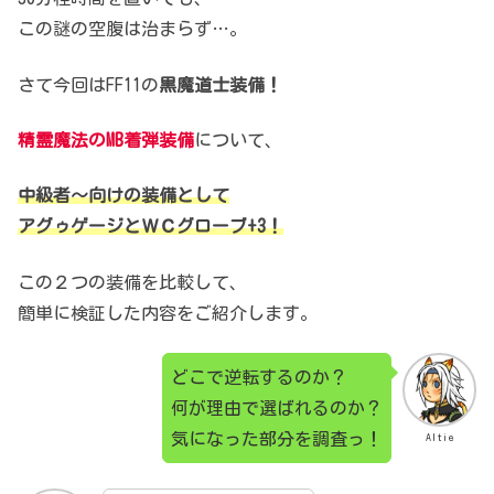
この謎の空腹は治まらず…。
さて今回はFF11の
黒魔道士装備！
精霊魔法のMB着弾装備
について、
中級者～向けの装備として
アグゥゲージとＷＣグローブ+3！
この２つの装備を比較して、
簡単に検証した内容をご紹介します。
どこで逆転するのか？
何が理由で選ばれるのか？
気になった部分を調査っ！
Altie