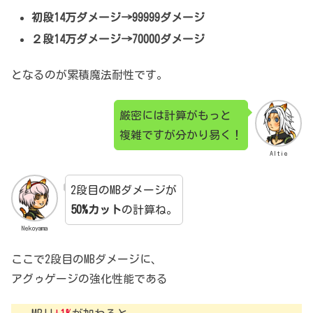
初段14万ダメージ→99999ダメージ
２段14万ダメージ→70000ダメージ
となるのが累積魔法耐性です。
厳密には計算がもっと
複雑ですが分かり易く！
Altie
2段目のMBダメージが
50%カット
の計算ね。
Nekoyama
ここで2段目のMBダメージに、
アグゥゲージの強化性能である