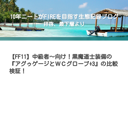
10年ニートがFIREを目指す生態記録ブログ
拝啓、最下層より
【FF11】中級者～向け！黒魔道士装備の
『アグゥゲージとＷＣグローブ+3』の比較
検証！