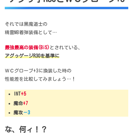
それでは黒魔道士の
精霊MB着弾装備として…
最強最高の装備(BiS)
とされている、
アグゥゲージR30を基準に
ＷＣグローブ+3に換装した時の
性能差を比較してみましょう…！
INT
+5
魔命
+7
魔攻
－3
な、何ィ！？