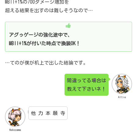
MBII+1%の700ダメージ増加を
超える結果を出すのは難しそうなので…
アグゥゲージの強化途中で、
MBII+1%が付いた時点で換装OK！
…てのが僕が机上で出した結論です。
間違ってる場合は
教えて下さいネ！
Altie
他 力 本 願 寺
Nekoyama