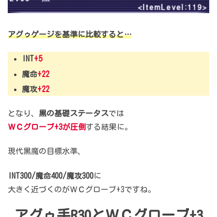
アグゥゲージを基準に比較すると…
INT
+5
魔命
+22
魔攻
+22
となり、
黒の基礎ステータス
では
ＷＣグローブ+3が圧倒
する結果に。
現代黒魔の目標水準、
INT300/魔命400/魔攻300
に
大きく近づくのがＷＣグローブ+3ですね。
アグゥ手R30とＷＣグローブ+3