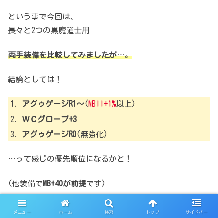
という事で今回は、
長々と2つの黒魔道士用
両手装備を比較してみましたが…。
結論としては！
アグゥゲージR1～
(
MBII+1%
以上)
ＷＣグローブ+3
アグゥゲージR0
(無強化)
…って感じの優先順位になるかと！
(他装備で
MB+40が前提
です)
つまりアグゥゲージを
メニュー
ホーム
検索
トップ
サイドバー