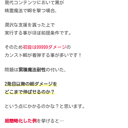
現代コンテンツにおいて黒が
精霊魔法でMBを撃つ場合、
潤沢な支援を貰った上で
実行する事がほぼ前提条件です。
そのため
初段は99999ダメージ
の
カンストMBが着弾する事が多いです！
問題は
累積魔法耐性
の付いた、
2発目以降のMBダメージを
どこまで伸ばせるのか？
という点にかかるのかな？と思います。
超簡略化した例
を挙げると…