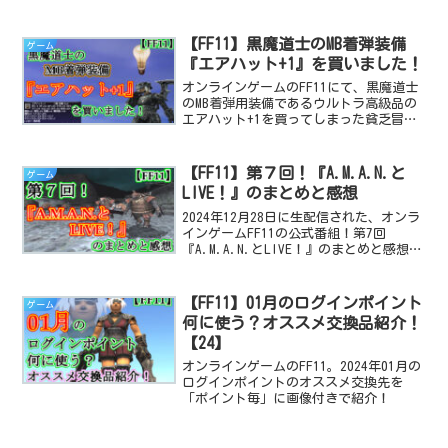
【FF11】黒魔道士のMB着弾装備
ゲーム
『エアハット+1』を買いました！
オンラインゲームのFF11にて、黒魔道士
のMB着弾用装備であるウルトラ高級品の
エアハット+1を買ってしまった貧乏冒険
者のプレイ日記です。
【FF11】第７回！『A.M.A.N.と
ゲーム
LIVE！』のまとめと感想
2024年12月28日に生配信された、オンラ
インゲームFF11の公式番組！第7回
『A.M.A.N.とLIVE！』のまとめと感想で
す。ここで発表された新情報もチョコっ
と！
【FF11】01月のログインポイント
ゲーム
何に使う？オススメ交換品紹介！
【24】
オンラインゲームのFF11。2024年01月の
ログインポイントのオススメ交換先を
「ポイント毎」に画像付きで紹介！