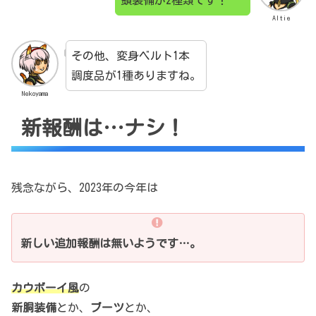
Altie
その他、変身ベルト1本
調度品が1種ありますね。
Nekoyama
新報酬は…ナシ！
残念ながら、2023年の今年は
新しい追加報酬は無いようです…。
カウボーイ風
の
新胴装備
とか、
ブーツ
とか、