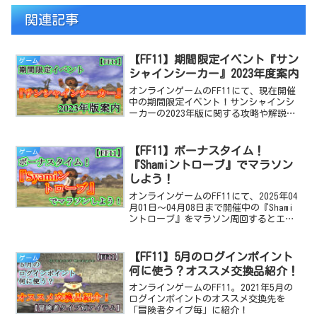
関連記事
【FF11】期間限定イベント『サン
ゲーム
シャインシーカー』2023年度案内
オンラインゲームのFF11にて、現在開催
中の期間限定イベント！サンシャインシ
ーカーの2023年版に関する攻略や解説の
記事です。
【FF11】ボーナスタイム！
ゲーム
『Shamiントローブ』でマラソン
しよう！
オンラインゲームのFF11にて、2025年04
月01日～04月08日まで開催中の『Shami
ントローブ』をマラソン周回するとエク
ポ(マスポ)が簡単に稼げてウマい！とい
うご紹介です。
【FF11】5月のログインポイント
ゲーム
何に使う？オススメ交換品紹介！
オンラインゲームのFF11。2021年5月の
ログインポイントのオススメ交換先を
「冒険者タイプ毎」に紹介！