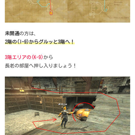
未開通
の方は、
2階の(I-9)からグルッと3階へ！
3階エリアの(K-9)
から
長老の部屋へ押し入りましょう！