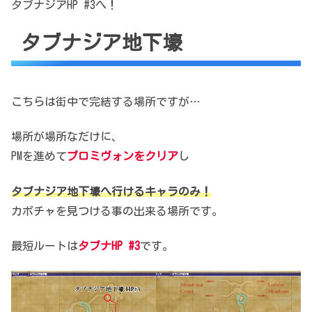
タブナジアHP #3へ！
タブナジア地下壕
こちらは街中で完結する場所ですが…
場所が場所なだけに、
PMを進めて
プロミヴォンをクリア
し
タブナジア地下壕へ行けるキャラのみ！
カボチャを見つける事の出来る場所です。
最短ルートは
タブナHP #3
です。