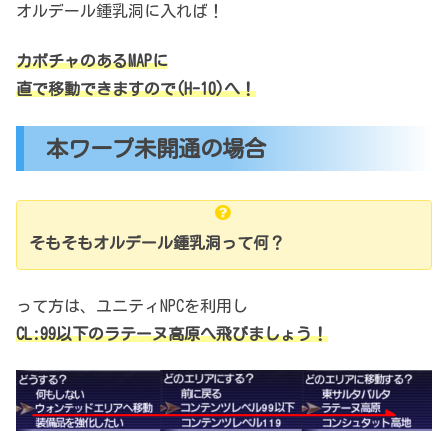
オルデール鍾乳洞に入れば！
カボチャのあるMAPに
直で移動できますので(H-10)へ！
本ワープ未開通の場合
そもそもオルデール鍾乳洞って何？
って方は、ユニティNPCを利用し
CL:99以下のラテーヌ高原へ飛びましょう！