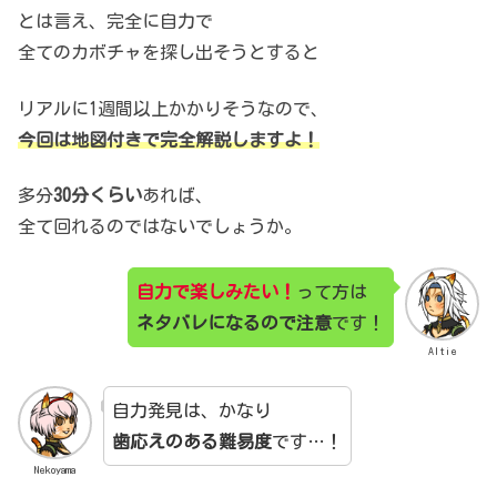
とは言え、完全に自力で
全てのカボチャを探し出そうとすると
リアルに1週間以上かかりそうなので、
今回は地図付きで完全解説しますよ！
多分
30分くらい
あれば、
全て回れるのではないでしょうか。
自力で楽しみたい！
って方は
ネタバレになるので注意
です！
Altie
自力発見は、かなり
歯応えのある難易度
です…！
Nekoyama