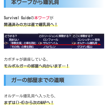
本ワープから鍾乳洞
Survival Guide
の
本ワープ
が
開通済みの方は直で鍾乳洞へ！
カボチャが鎮座している、
モルボルガーの部屋へ向かいます…！
ガーの部屋までの道順
オルデール鍾乳洞へ入ったら、
まずは(I-6)から次のMAPへ！