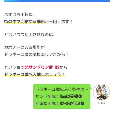
まずはお手軽に、
街の中で完結する場所
から回ります！
と言いつつ初手監獄なのは、
カボチャのある場所が
ドラギーユ城の隣接エリアだから！
という事で
北サンドリアHP #2
から
ドラギーユ城へ入城しましょう！
ドラギーユ城に入る条件は…
サンド所属：
Rank2受領後
他国に所属：
M2-3遂行以降
Altie