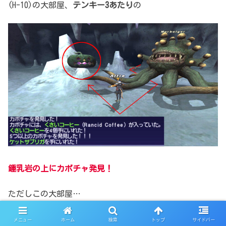
(H-10)の大部屋、
テンキー3あたり
の
鍾乳岩の上にカボチャ発見！
ただしこの大部屋…
モルボルガー
というNMが
メニュー
ホーム
検索
トップ
サイドバー