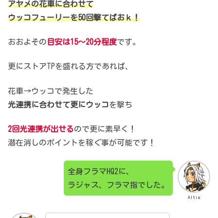
アヤメの花車に合わせて
ウッコフューリーを50回撃てばおｋ！
おおよその
目安は15～20分程度
です。
更にストアTPを盛れる方であれば、
花車→ウッコで発生した
光連携に合わせて更にウッコ
を撃ち
2回光連携が出せる
ので更に素早く！
潜在消しのポイントを稼ぐ事が可能です！
全身フラマHQ2に、
ラジャス、フラマ指でした。
Altie