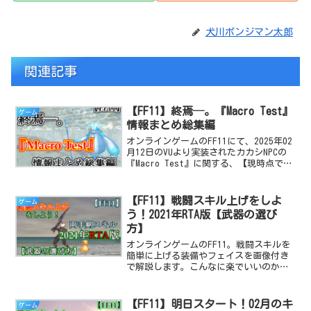
犬川ポンジマン太郎
関連記事
【FF11】終焉─。『Macro Test』
ゲーム
情報まとめ総集編
オンラインゲームのFF11にて、2025年02
月12日のVUより実装されたカカシNPCの
『Macro Test』に関する、【現時点での
全て！】をまとめて総集編として詳しく
解説した記事です。
【FF11】戦闘スキル上げをしよ
ゲーム
う！2021年RTA版【武器の選び
方】
オンラインゲームのFF11。戦闘スキルを
簡単に上げる装備やフェイスを画像付き
で解説します。こんなに楽でいいのか
な？
【FF11】明日スタート！02月のキ
ゲーム