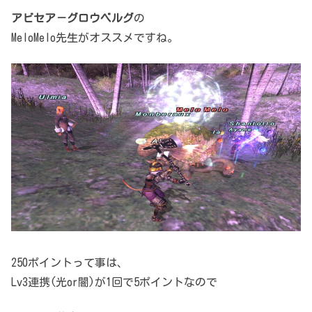
アビセア－グロウベルグ
の
MeloMelo先生がオススメですね。
250ポイントって事は、
Lv3連携(光or闇)が1回で5ポイントなので