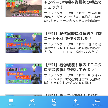
ャンペーン情報を復帰勢の視点で
チェック！
オンラインゲームのFF11にて、2024年02
月のバージョンアップ後に実施される特
別なキャンペーン内容とその詳細情報を
復帰勢の視点で解説します！
【FF11】現代黒魔に必須級？『SP
ゲーム
コート＋3』を作りました！
オンラインゲームのFF11にて、現代で黒
魔道士をプレイするなら必須級の胴装備
を『SPコート+3』まで強化してみたプレ
イ日記です。
【FF11】石像破壊！黒の『ユニク
ゲーム
ロデス装備』を試してみよう！
オンラインゲームのFF11にて、D-ダイバ
ージェンスにおける黒魔道士の【石像破
壊】を目的としたデス装備を極力ユニク
ロで！ソロ可能で！入手が簡単な！物で
揃えて基準値を満たしてみよう！という
装備一例のご紹介です。
【FF11】チョコボ掘り！『バタリ
ゲーム
ア丘陵〔S〕』で掘ってみたデー
タ！
メニュー
ホーム
検索
トップ
サイドバー