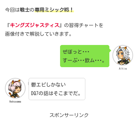
今回は
戦士
の
専用ミシックWS！
『
キングズジャスティス
』の習得チャートを
画像付きで解説していきます。
ぜぼっと･･･
すーぷ･･･飲ム･･･。
Altie
鬱エピしかない
DQ7の話はそこまでだ。
Nekoyama
スポンサーリンク