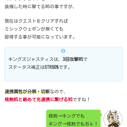
装備した時に撃てるWSの事ですが、
現在はクエストをクリアすれば
ミシックウェポンが無くても
習得する事が可能になっています。
キングズジャスティスは、
3回攻撃WS
で
ステータス補正は
STR50%
です。
連携属性が分解・切断
なので、
核熱WSと絡めて光連携に繋げるWS
ですね！
核熱→キングでも
キング→核熱でもおｋ！