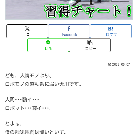
X
Facebook
はてブ
LINE
コピー
2022.05.07
ども、人情モノより、
ロボモノの感動系に弱い犬川です。
人間･･･醜イ･･･
ロボット･･･尊イ･･･。
とまぁ、
僕の趣味趣向は置いといて。