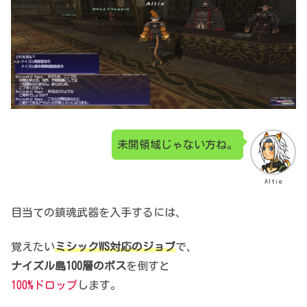
未開領域じゃない方ね。
Altie
目当ての鎮魂武器を入手するには、
覚えたい
ミシックWS対応のジョブ
で、
ナイズル島100層のボス
を倒すと
100%ドロップ
します。