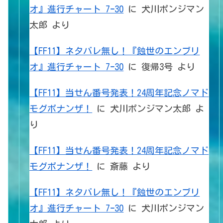
オ』進行チャート 7ｰ30
に
犬川ポンジマン
太郎
より
【FF11】ネタバレ無し！『蝕世のエンブリ
オ』進行チャート 7ｰ30
に
復帰3号
より
【FF11】当せん番号発表！24周年記念ノマド
モグボナンザ！
に
犬川ポンジマン太郎
よ
り
【FF11】当せん番号発表！24周年記念ノマド
モグボナンザ！
に
斎藤
より
【FF11】ネタバレ無し！『蝕世のエンブリ
オ』進行チャート 7ｰ30
に
犬川ポンジマン