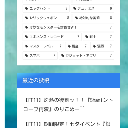
エッグハント
9
デュナミス
9
レリックウェポン
8
絶対的な美徳
8
珍妙なモンスターを討伐せよ！
7
エミネンス・レコード
7
戦士
7
マスターレベル
7
税金
7
漫画
7
スマホ
7
ガジェット・アプリ
7
最近の投稿
【FF11】灼熱の復刻ッ！！『Shamiント
ローブ再演』のりこめー^^
【FF11】期間限定！七夕イベント『銀