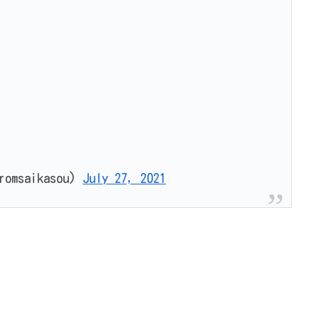
saikasou)
July 27, 2021
･