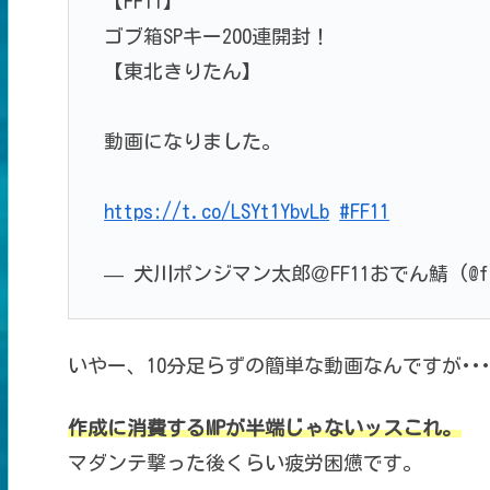
【FF11】
ゴブ箱SPキー200連開封！
【東北きりたん】
動画になりました。
https://t.co/LSYt1YbvLb
#FF11
— 犬川ポンジマン太郎＠FF11おでん鯖 (@from
いやー、10分足らずの
簡単な動画なんですが･･
作成に消費するMPが
半端じゃないッスこれ。
マダンテ撃った後くらい疲労困憊です。