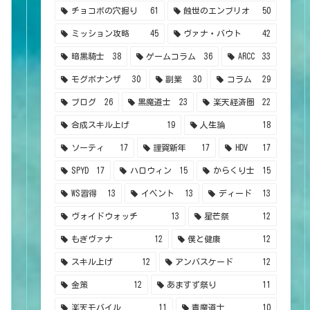
チョコボの穴掘り
61
蝕世のエンブリオ
50
ミッション攻略
45
ヴァナ・バウト
42
暗黒騎士
38
ゲームコラム
36
ARCC
33
モグボナンザ
30
副業
30
コラム
29
ブログ
26
黒魔道士
23
楽天経済圏
22
合成スキル上げ
19
人生論
18
ソーティ
17
謹賀新年
17
HDV
17
SPYD
17
ハロウィン
15
からくり士
15
WS習得
13
イベント
13
ディード
13
ヴォイドウォッチ
13
星芒祭
12
もぎヴァナ
12
僕と健康
12
スキル上げ
12
アンバスケード
12
金策
12
あますず祭り
11
楽天モバイル
11
青魔道士
10