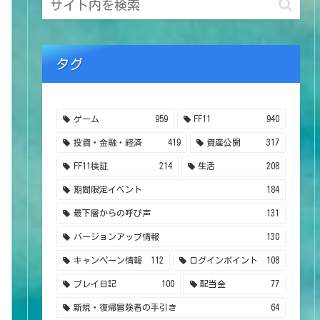
タグ
ゲーム
959
FF11
940
投資・金融・経済
419
資産公開
317
FF11検証
214
生活
208
期間限定イベント
184
最下層からの呼び声
131
バージョンアップ情報
130
キャンペーン情報
112
ログインポイント
108
プレイ日記
100
配当金
77
新規・復帰冒険者の手引き
64