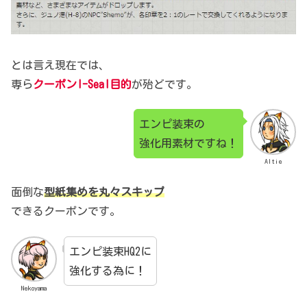
とは言え現在では、
専ら
クーポンI-Seal目的
が殆どです。
エンピ装束の
強化用素材ですね！
Altie
面倒な
型紙集めを丸々スキップ
できるクーポンです。
エンピ装束HQ2に
強化する為に！
Nekoyama