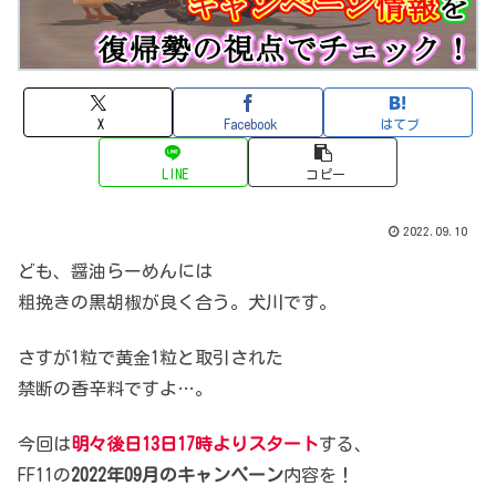
X
Facebook
はてブ
LINE
コピー
2022.09.10
ども、醤油らーめんには
粗挽きの黒胡椒が良く合う。犬川です。
さすが1粒で黄金1粒と取引された
禁断の香辛料ですよ…。
今回は
明々後日13日17時よりスタート
する、
FF11の
2022年09月のキャンペーン
内容を！