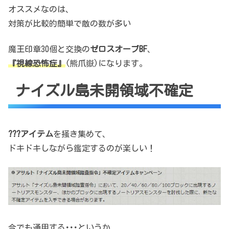
オススメなのは、
対策が比較的簡単で敵の数が多い
魔王印章30個と交換の
ゼロスオーブBF
、
『視線恐怖症』
(熊爪嶽)になります。
ナイズル島未開領域不確定
???アイテム
を掻き集めて、
ドキドキしながら鑑定するのが楽しい！
今でも通用する･･･というか、