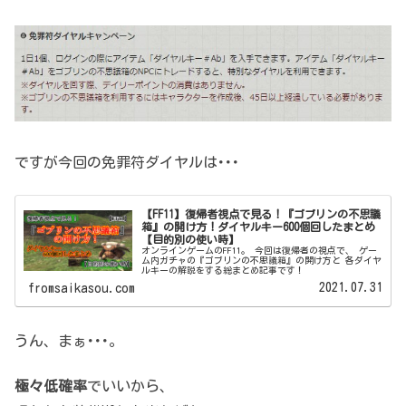
ですが今回の免罪符ダイヤルは･･･
【FF11】復帰者視点で見る！『ゴブリンの不思議
箱』の開け方！ダイヤルキー600個回したまとめ
【目的別の使い時】
オンラインゲームのFF11。 今回は復帰者の視点で、 ゲー
ム内ガチャの『ゴブリンの不思議箱』の開け方と 各ダイヤ
ルキーの解説をする総まとめ記事です！
2021.07.31
fromsaikasou.com
うん、まぁ･･･。
極々低確率
でいいから、