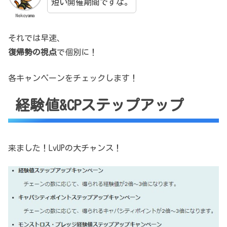
短い開催期間ですな。
Nekoyama
それでは早速、
復帰勢の視点
で個別に！
各キャンペーンをチェックします！
経験値&CPステップアップ
来ました！LvUPの大チャンス！