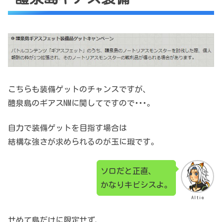
こちらも装備ゲットのチャンスですが、
醴泉島のギアスNMに関してですので･･･。
自力で装備ゲットを目指す場合は
結構な強さが求められるのが玉に瑕です。
ソロだと正直、
かなりキビシスよ。
Altie
せめて島だけに限定せず、