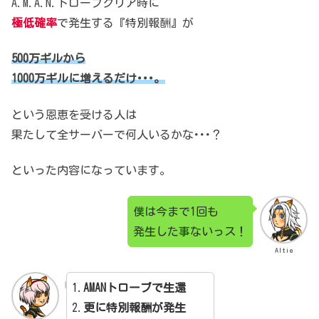
A.M.A.N.トローブクリア時に
極低確率
で発生する『特別報酬』が
500万ギルから
1000万ギルに増えるだけ･･･。
という恩恵を受ける人は
果たして全サーバーで何人いるかな･･･？
といった内容になっています。
僕は今まで1回も
発生した事ないっス！
Altie
1.
AMANトローブで生還
2.
更に特別報酬が発生