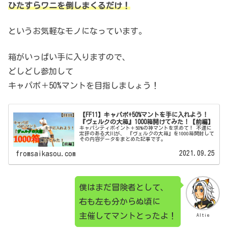
ひたすらワニを倒しまくるだけ！
というお気軽なモノになっています。
箱がいっぱい手に入りますので、
どしどし参加して
キャパポ＋50%マントを目指しましょう！
【FF11】キャパポ+50%マントを手に入れよう！
『ヴェルクの大箱』1000箱開けてみた！【前編】
キャパシティポイント＋50%の神マントを求めて！ 不運に
定評のある犬川が、 『ヴェルクの大箱』を1000箱開封して
その内容データをまとめた記事です。
2021.09.25
fromsaikasou.com
僕はまだ冒険者として、
右も左も分からぬ頃に
主催してマントとったよ！
Altie