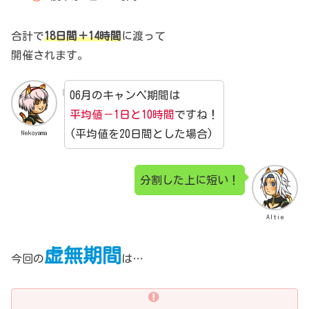
合計で
18日間＋14時間
に渡って
開催されます。
06月のキャンペ期間は
平均値－1日と10時間
ですね！
(平均値を20日間とした場合)
Nekoyama
分割した上に短い！
Altie
虚無期間
今回の
は…