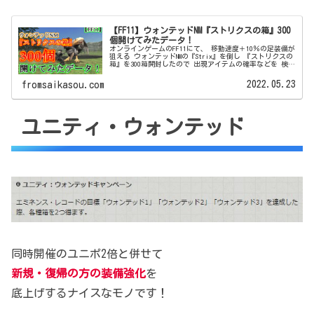
【FF11】ウォンテッドNM『ストリクスの箱』300
個開けてみたデータ！
オンラインゲームのFF11にて、 移動速度＋10％の足装備が
狙える ウォンテッドNMの『Strix』を倒し 『ストリクスの
箱』を300箱開封したので 出現アイテムの確率などを 検証
してまとめた記事になります。
2022.05.23
fromsaikasou.com
ユニティ・ウォンテッド
同時開催のユニポ2倍と併せて
新規・復帰の方の装備強化
を
底上げするナイスなモノです！