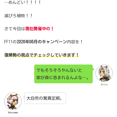
…めんどい！！！！
滅びろ植物！！
さて今回は
現在開催中の！
FF11の
2026年06月のキャンペーン
内容を！
復帰勢の視点でチェックしていきます！
でもそろそろやんないと
家が森に呑まれるんよな…。
Altie
大自然の驚異定期。
Nekoyama