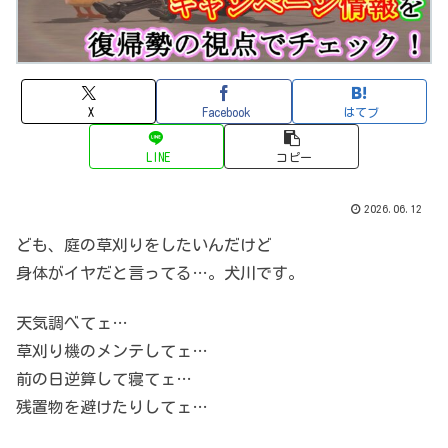
X
Facebook
はてブ
LINE
コピー
2026.06.12
ども、庭の草刈りをしたいんだけど
身体がイヤだと言ってる…。犬川です。
天気調べてェ…
草刈り機のメンテしてェ…
前の日逆算して寝てェ…
残置物を避けたりしてェ…