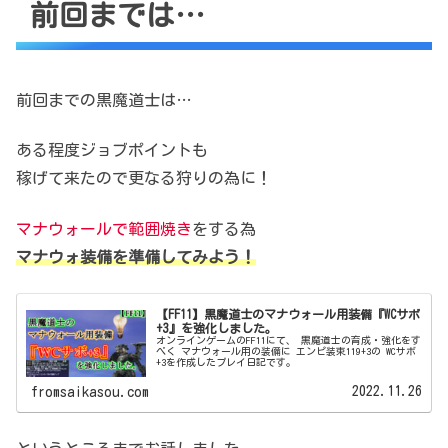
前回までは…
前回までの黒魔道士は…
ある程度ジョブポイントも
稼げて来たので更なる狩りの為に！
マナウォールで範囲焼き
をする為
マナウォ装備を準備してみよう！
【FF11】黒魔道士のマナウォール用装備『WCサボ
+3』を強化しました。
オンラインゲームのFF11にて、 黒魔道士の育成・強化をす
べく マナウォール用の装備に エンピ装束119+3の WCサボ
+3を作成したプレイ日記です。
2022.11.26
fromsaikasou.com