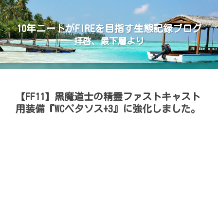
10年ニートがFIREを目指す生態記録ブログ
拝啓、最下層より
【FF11】黒魔道士の精霊ファストキャスト
用装備『WCペタソス+3』に強化しました。