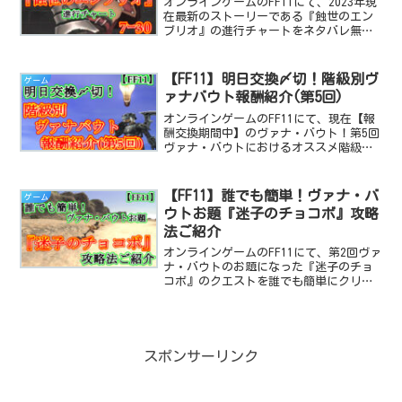
オンラインゲームのFF11にて、2023年現
在最新のストーリーである『蝕世のエン
ブリオ』の進行チャートをネタバレ無し
の、画像付きで解説する記事です。今回
は7ｰ30のオファーからクリアまで！
【FF11】明日交換〆切！階級別ヴ
ゲーム
ァナバウト報酬紹介(第5回)
オンラインゲームのFF11にて、現在【報
酬交換期間中】のヴァナ・バウト！第5回
ヴァナ・バウトにおけるオススメ階級別
の報酬紹介な記事です。倉庫キャラでの
参加に関する雑感も付属！
【FF11】誰でも簡単！ヴァナ・バ
ゲーム
ウトお題『迷子のチョコボ』攻略
法ご紹介
オンラインゲームのFF11にて、第2回ヴァ
ナ・バウトのお題になった『迷子のチョ
コボ』のクエストを誰でも簡単にクリア
できる攻略法をご紹介する記事です。
スポンサーリンク