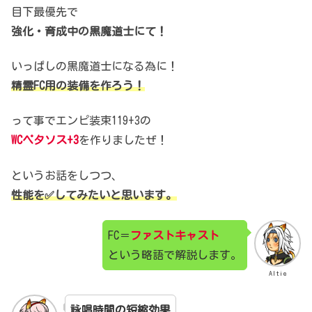
目下最優先で
強化・育成中の黒魔道士にて！
いっぱしの黒魔道士になる為に！
精霊FC用の装備を作ろう！
って事でエンピ装束119+3の
WCペタソス+3
を作りましたぜ！
というお話をしつつ、
性能を✅してみたいと思います。
FC＝
ファストキャスト
という略語で解説します。
Altie
詠唱時間の短縮効果