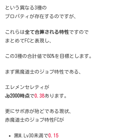
という異なる3種の
プロパティが存在するのですが、
これらは
全て合算される特性
ですので
まとめてFCと表現し、
この3種の合計値で80%を目標とします。
まず黒魔道士のジョブ特性である、
エレメンセレティが
Jp2000時点
で
0.38
あります。
更にサポ赤が殆どである現状、
赤魔道士のジョブ特性FCが
黒M.Lv30未満で
0.15