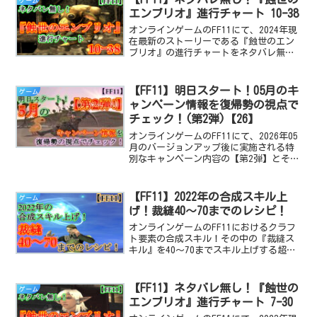
ゲーム
エンブリオ』進行チャート 10ｰ38
オンラインゲームのFF11にて、2024年現
在最新のストーリーである『蝕世のエン
ブリオ』の進行チャートをネタバレ無し
の、画像付きで解説する記事です。今回
は10ｰ38のオファーからクリアまで！
【FF11】明日スタート！05月のキ
ゲーム
ャンペーン情報を復帰勢の視点で
チェック！(第2弾)【26】
オンラインゲームのFF11にて、2026年05
月のバージョンアップ後に実施される特
別なキャンペーン内容の【第2弾】とその
詳細情報を復帰勢の視点で解説します！
【FF11】2022年の合成スキル上
ゲーム
げ！裁縫40～70までのレシピ！
オンラインゲームのFF11におけるクラフ
ト要素の合成スキル！その中の『裁縫ス
キル』を40～70までスキル上げする超実
践的なレシピを丁寧に解説！
【FF11】ネタバレ無し！『蝕世の
ゲーム
エンブリオ』進行チャート 7ｰ30