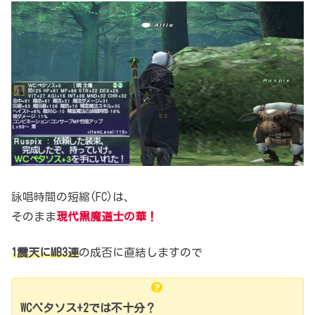
詠唱時間の短縮(FC)は、
そのまま
現代黒魔道士の華！
1震天にMB3連
の成否に直結しますので
WCペタソス+2では不十分？