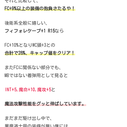
それと比較して、
FC+9%以上の装備の抱負さたるや！
後衛系全般に嬉しい、
フィフォレケープ+1 R15
なら
FC+10%となりWC頭+3との
合計で28%、キャップ値をクリア！
またFCに関係ない部分でも、
MBではない着弾用として見ると
INT+5,魔命+10,魔攻+5
と
魔法攻撃性能をグッと伸ばしています。
まだまだ駆け出し中で、
黒魔道士用の装備が無い僕には