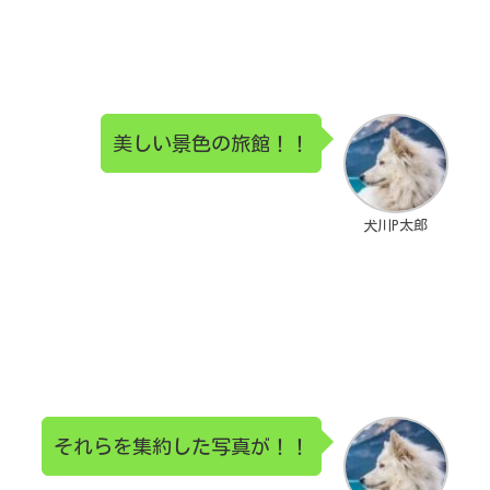
美しい景色の旅館！！
犬川P太郎
それらを集約した写真が！！