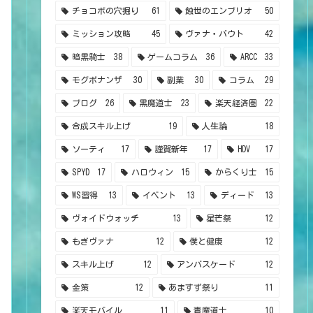
チョコボの穴掘り
61
蝕世のエンブリオ
50
ミッション攻略
45
ヴァナ・バウト
42
暗黒騎士
38
ゲームコラム
36
ARCC
33
モグボナンザ
30
副業
30
コラム
29
ブログ
26
黒魔道士
23
楽天経済圏
22
合成スキル上げ
19
人生論
18
ソーティ
17
謹賀新年
17
HDV
17
SPYD
17
ハロウィン
15
からくり士
15
WS習得
13
イベント
13
ディード
13
ヴォイドウォッチ
13
星芒祭
12
もぎヴァナ
12
僕と健康
12
スキル上げ
12
アンバスケード
12
金策
12
あますず祭り
11
楽天モバイル
11
青魔道士
10