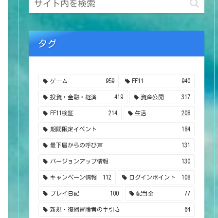
タグ
ゲーム
959
FF11
940
投資・金融・経済
419
資産公開
317
FF11検証
214
生活
208
期間限定イベント
184
最下層からの呼び声
131
バージョンアップ情報
130
キャンペーン情報
112
ログインポイント
108
プレイ日記
100
配当金
77
新規・復帰冒険者の手引き
64