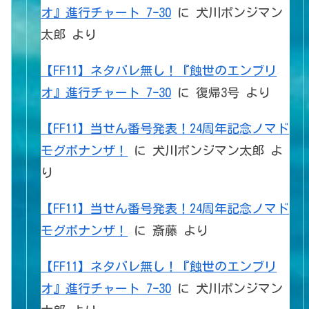
オ』進行チャート 7ｰ30
に
犬川ポンジマン
太郎
より
【FF11】ネタバレ無し！『蝕世のエンブリ
オ』進行チャート 7ｰ30
に
復帰3号
より
【FF11】当せん番号発表！24周年記念ノマド
モグボナンザ！
に
犬川ポンジマン太郎
よ
り
【FF11】当せん番号発表！24周年記念ノマド
モグボナンザ！
に
斎藤
より
【FF11】ネタバレ無し！『蝕世のエンブリ
オ』進行チャート 7ｰ30
に
犬川ポンジマン