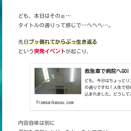
ども、本日はそのぉ…
タイトルの通りって感じで…へへへ…。
先日
ブッ倒れてからぶっ生き返る
という
突発イベント
が起こり、
救急車で病院へGO!
ども、今日はちょっとリ
の通りですね！人生で初
込まれました。どうして
みたいな感じで...
fromsaikasou.com
内容自体は別に