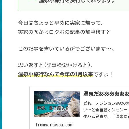
温泉小旅行を決行しております。
今日はちょっと早めに実家に帰って、
実家のPCからログポの記事の加筆修正と
この記事を書いている所でございます…。
思い返すと(記事検索かけると)、
温泉小旅行なんて今年の1月以来
ですよ！
温泉だあああああ
ども、テンションMAX
い…と全自動オンセン＝
生ハム兄貴が、「温泉に
は終わっているんだ...
fromsaikasou.com