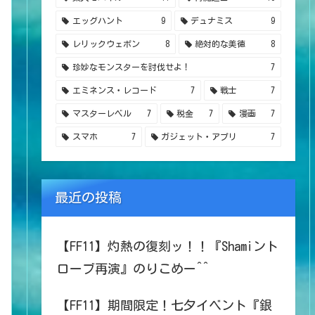
エッグハント
9
デュナミス
9
レリックウェポン
8
絶対的な美徳
8
珍妙なモンスターを討伐せよ！
7
エミネンス・レコード
7
戦士
7
マスターレベル
7
税金
7
漫画
7
スマホ
7
ガジェット・アプリ
7
最近の投稿
【FF11】灼熱の復刻ッ！！『Shamiント
ローブ再演』のりこめー^^
【FF11】期間限定！七夕イベント『銀