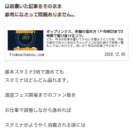
以前書いた記事をそのまま
参考になさって問題ありません。
ポップリンクス、序盤の進め方！P-RANK20まで3
時間で駆け抜けるコツ。
ども、昨日の記事を書いてからいざ寝ようとした所、何故
か脳内で延々とおねえちゃんデスコが流れ続けて結局一睡
もしてない犬川です。呪いか？昨日の記事で千川をディス
り続けた故の呪いか？流石にマジで頭がグラグラしている
ので、脳内エンドレスニナチャーン...
2020.12.05
fromsaikasou.com
基本スタミナ3倍で進めても
スタミナはどんどん溢れます。
適宜フェス開催までのファン数を
お仕事で調整しながら進めれば
スタミナがようやく消費される頃には