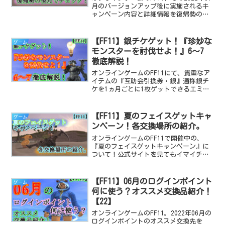
月のバージョンアップ後に実施されるキ
ャンペーン内容と詳細情報を復帰勢の視
点で解説します！
【FF11】銀チケゲット！『珍妙な
ゲーム
モンスターを討伐せよ！』6～7
徹底解説！
オンラインゲームのFF11にて、貴重なア
イテムの『互助会引換券・銀』通称銀チ
ケを1ヵ月ごとに1枚ゲットできるエミネ
ンス・レコード4のNM討伐について、地図
と画像付きで詳しく解説する記事です！
今回は『珍妙なモンスターを討伐せよ！
【FF11】夏のフェイスゲットキャ
ゲーム
(M)』の6～7の解説、攻略記事になりま
ンペーン！各交換場所の紹介。
す。
オンラインゲームのFF11で開催中の、
『夏のフェイスゲットキャンペーン』に
ついて！公式サイトを見てもイマイチ交
換場所や必要なポイントが分からないの
で、画像付きで解説する記事です。
【FF11】06月のログインポイント
ゲーム
何に使う？オススメ交換品紹介！
【22】
オンラインゲームのFF11。2022年06月の
ログインポイントのオススメ交換先を