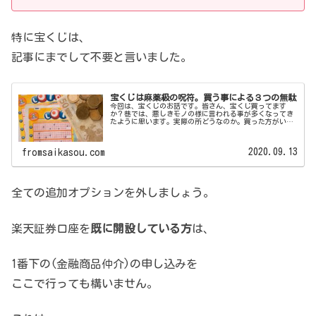
特に宝くじは、
記事にまでして不要と言いました。
宝くじは麻薬級の呪符。買う事による３つの無駄
今回は、宝くじのお話です。皆さん、宝くじ買ってます
か？巷では、悪しきモノの様に言われる事が多くなってき
たように思います。実際の所どうなのか。買った方がいい
のかやめた方がいいのか。解説しますよ！犬川P太郎10億当
たったら･･･なにしますか？買...
2020.09.13
fromsaikasou.com
全ての追加オプションを外しましょう。
楽天証券口座を
既に開設している方
は、
1番下の(金融商品仲介)の申し込みを
ここで行っても構いません。