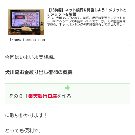
【IB前編】ネット銀行を開設しよう！メリットと
デメリットを解説
ども、犬川でございます。前回、庶民は楽天クレジットカ
ードを作ろうぜってお話をしたんです、が。その前提条件
である、ネットバンキングの開設を紹介してませんでし
た。これを先にやっておかないと、クレジットカードの作
成時に二度手間になるのでこちらを先...
fromsaikasou.com
今回はいよいよ実践編。
犬川流お金絞り出し術48の奥義
その３「
楽天銀行口座
を作る」
に取り掛かります！
とっても便利で、