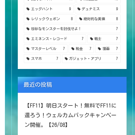
エッグハント
9
デュナミス
9
レリックウェポン
8
絶対的な美徳
8
珍妙なモンスターを討伐せよ！
7
エミネンス・レコード
7
戦士
7
マスターレベル
7
税金
7
漫画
7
スマホ
7
ガジェット・アプリ
7
最近の投稿
【FF11】明日スタート！無料でFF11に
還ろう！ウェルカムバックキャンペー
ン開催。【26/08】