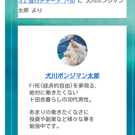
オ』進行チャート 7ｰ30
に
犬川ポンジマン
太郎
より
犬川ポンジマン太郎
FIRE(経済的自由)を夢見る、
絶対に働きたくない
ド田舎暮らしの30代男性。
あまりの働きたくなさに
投資や副業など様々な事を
勉強中です。