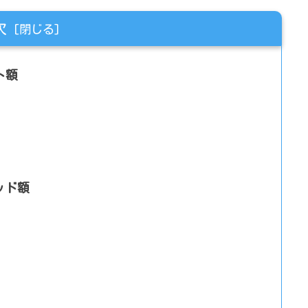
次
ト額
ッド額