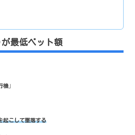
)が最低ベット額
行機
」
を起こして墜落する