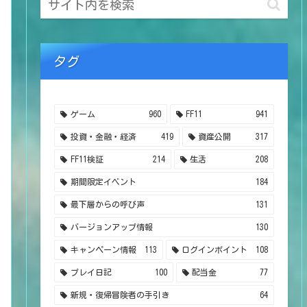
タグ
ゲーム
960
FF11
941
投資・金融・経済
419
資産公開
317
FF11検証
214
生活
208
期間限定イベント
184
最下層からの呼び声
131
バージョンアップ情報
130
キャンペーン情報
113
ログインポイント
108
プレイ日記
100
配当金
77
新規・復帰冒険者の手引き
64