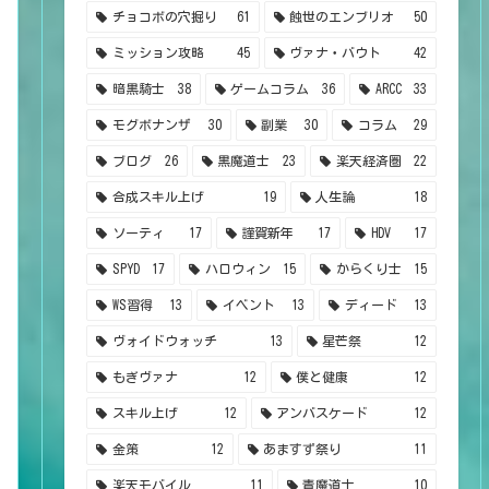
チョコボの穴掘り
61
蝕世のエンブリオ
50
ミッション攻略
45
ヴァナ・バウト
42
暗黒騎士
38
ゲームコラム
36
ARCC
33
モグボナンザ
30
副業
30
コラム
29
ブログ
26
黒魔道士
23
楽天経済圏
22
合成スキル上げ
19
人生論
18
ソーティ
17
謹賀新年
17
HDV
17
SPYD
17
ハロウィン
15
からくり士
15
WS習得
13
イベント
13
ディード
13
ヴォイドウォッチ
13
星芒祭
12
もぎヴァナ
12
僕と健康
12
スキル上げ
12
アンバスケード
12
金策
12
あますず祭り
11
楽天モバイル
11
青魔道士
10