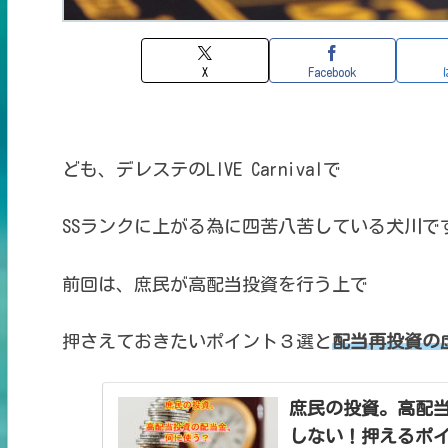
X
Facebook
ども、デレステのLIVE Carnivalで
SSランクに上がる為に
四苦八苦している犬川で
前回は、
庶民が高配当投資を行う上で
押さえておきたいポイント３選と
配当再投資の
庶民の投資。高配
しない！押えるポ