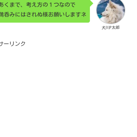
あくまで、考え方の１つなので
鵜呑みにはされぬ様
お願いしますネ
犬川P太郎
サーリンク