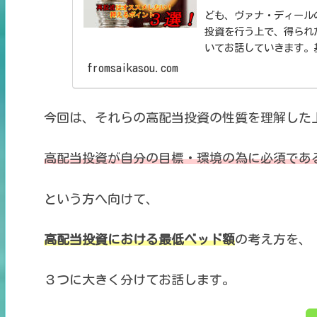
ども、ヴァナ・ディール
投資を行う上で、得られ
いてお話していきます。
オススメしません。そ..
fromsaikasou.com
今回は、それらの
高配当投資の性質を理解した
高配当投資が自分の目標・環境の為に
必須であ
という方へ向けて、
高配当投資における
最低ベッド額
の考え方を、
３つに大きく分けてお話します。