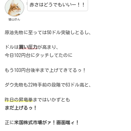
赤さはどうでもいいー！！
猫山さん
原油先物に至っては50ドル突破しとるし、
ドルは
買い圧力
が高まり、
今日102円台にタッチしてたのに
もう103円台後半まで上げてきてるゥ！
ダウ先物も22時手前の段階で63ドル高と、
昨日の昇竜拳
まではいかずとも
まだ上げるゥ！
正に
米国株式市場がァ！画面端ィ！