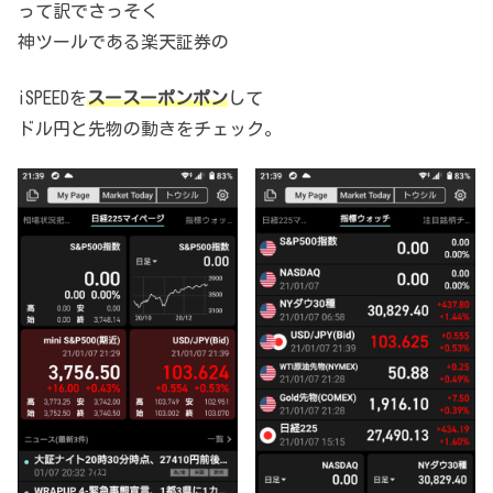
って訳でさっそく
神ツールである楽天証券の
iSPEEDを
スースーポンポン
して
ドル円と先物の動きをチェック。