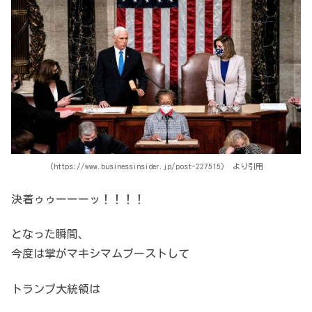
(https://www.businessinsider.jp/post-227515) より引用
決着ゥゥーーーッ！！！！
となった瞬間、
今度は掌がマキシマムブーストして
トランプ大統領は