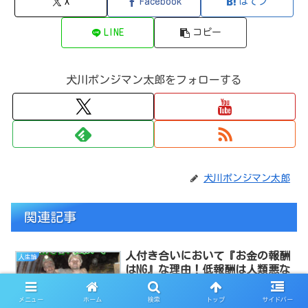
X
Facebook
はてブ
LINE
コピー
犬川ポンジマン太郎をフォローする
犬川ポンジマン太郎
関連記事
人付き合いにおいて『お金の報酬
人生論
はNG』な理由！低報酬は人類悪な
のでやめよう！ってお話。
友達付き合い、親戚との付き合い･･･。身
メニュー
ホーム
検索
トップ
サイドバー