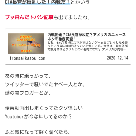
CIA長官が反乱した！内戦だ！
とかいう
ブッ飛んだトバシ記事
も出てましたね。
内戦勃発？CIA長官が反逆？アメリカのニュース
ネタを徹底調査！
ども、4ヵ月振りにスマホではないゲームをプレイしたらあ
っという間に8時間経っていた犬川です。今回は、現在各所
で散見されるアメリカの不穏なウワサ。アメリカが内戦状
態になってるってマ？という疑問を、現在出ている様々な
情報をまとめると共に考えてみ...
2020.12.14
fromsaikasou.com
あの時に乗っかって、
ツイッターで騒いでたヤベー人とか、
謎の闇ブロガーとか、
便乗動画出しまくってたクソ怪しい
Youtuberが今なにしてるのか？
ふと気になって軽く調べたら、