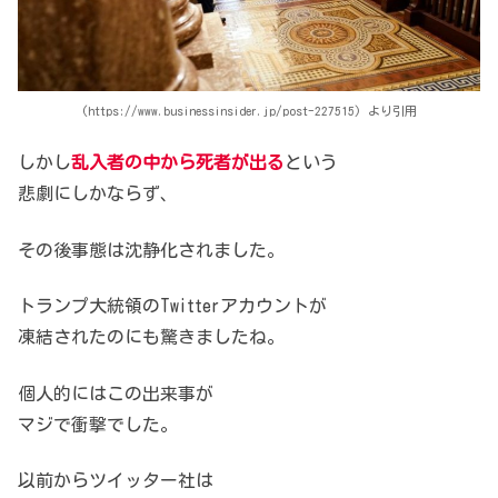
(https://www.businessinsider.jp/post-227515) より引用
しかし
乱入者の中から死者が出る
という
悲劇にしかならず、
その後事態は沈静化されました。
トランプ大統領のTwitterアカウントが
凍結されたのにも驚きましたね。
個人的にはこの出来事が
マジで衝撃でした。
以前からツイッター社は