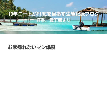
10年ニートがFIREを目指す生態記録ブログ
拝啓、最下層より
お家帰れないマン爆誕