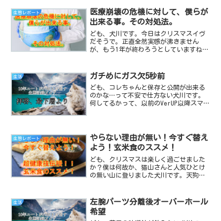
か？僕はダメですねぇ！炎がカラダを灼
き尽くすレベルで体調不良に陥ってしま
医療崩壊の危機に対して、僕らが
生態レポート
いました…。毎回季節の変...
出来る事。その対処法。
ども、犬川です。今日はクリスマスイヴ
だそうで。正直全然実感が沸きません
が、もう1年が終わろうとしていますね。
今回は、時事問題です。コロナに対して
の医療関係のお話。既に経済から弾き出
された人間の立ち位置から見える事をつ
ガチめにガス欠5秒前
生活
らつらと語っていきますの...
ども、コレちゃんと保存と公開が出来る
のかな…って不安で仕方ない犬川です。
何してるかって、以前のVerUP以降スマホ
で記事を書いても保存も公開も出来なく
なってしまい下手したら年単位で放置し
てたスマホアプリ版のWordpressを使用
してこの文...
やらない理由が無い！今すぐ替え
生態レポート
よう！玄米食のススメ！
ども、クリスマスは楽しく過ごせました
か？僕は何故か、猫山さんと人気ひとけ
の無い山に登りました犬川です。天狗か
何か？せっかくのクリスマスなのに何で
大自然のパワーを吸収しに行ったの
か･･･？という事で今日は自然のパワー繋
左腕パーツ分離後オーバーホール
生活
がり。大地から吸い上げら...
希望