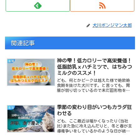
犬川ポンジマン太郎
関連記事
神の雫！低カロリーで高栄養価！
生活
低脂肪乳ｘハチミツで、はちみつ
ミルクのススメ！
ども、何とかピークは越えた様で絶飲絶
食期を抜けた犬川です。と言っても、胃
腸が弱り切っているので未だ固形物を口
にしていませんが･･･。今回は、そんな僕
を脱水と栄養失調から救ってくれた低脂
肪乳ｘハチミツ＝神の雫！という無敵飲
季節の変わり目がいつもカラダ狂
生活
料のレシピを大公開し...
わせる
ども、ここ最近は暖かくなったり(当社
比)また急に冷え込んだりと、冬と春が主
導権争いをしているかのような日が続き
ますが、皆様いかがお過ごしでしょう