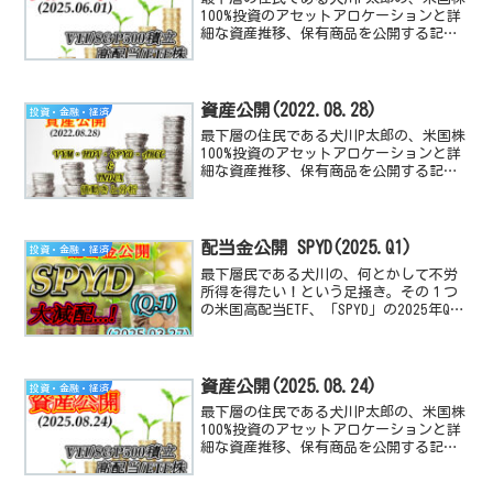
100%投資のアセットアロケーションと詳
細な資産推移、保有商品を公開する記事
です。米国経済指数や、高配当TEF/株の
動向と感想も付随しています。
資産公開(2022.08.28)
投資・金融・経済
最下層の住民である犬川P太郎の、米国株
100%投資のアセットアロケーションと詳
細な資産推移、保有商品を公開する記事
です。米国経済指数や、高配当TEF/株の
動向と感想も付随しています。
配当金公開 SPYD(2025.Q1)
投資・金融・経済
最下層民である犬川の、何とかして不労
所得を得たい！という足掻き。その１つ
の米国高配当ETF、「SPYD」の2025年Q1
の配当金公開と前期以前と比較、評価す
る記事です。
資産公開(2025.08.24)
投資・金融・経済
最下層の住民である犬川P太郎の、米国株
100%投資のアセットアロケーションと詳
細な資産推移、保有商品を公開する記事
です。米国経済指数や、高配当TEF/株の
動向と感想も付随しています。