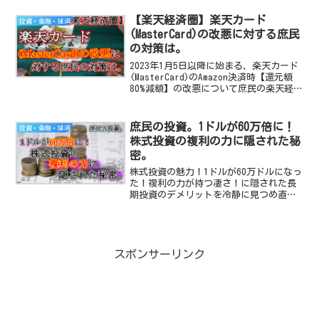
【楽天経済圏】楽天カード
投資・金融・経済
(MasterCard)の改悪に対する庶民
の対策は。
2023年1月5日以降に始まる、楽天カード
(MasterCard)のAmazon決済時【還元額
80%減額】の改悪について庶民の楽天経済
圏の対策をお話する記事です。
庶民の投資。1ドルが60万倍に！
投資・金融・経済
株式投資の複利の力に隠された秘
密。
株式投資の魅力！1ドルが60万ドルになっ
た！複利の力が持つ凄さ！に隠された長
期投資のデメリットを冷静に見つめ直し
て、それを理解した上で投資に取り組も
うぜってお話です。
スポンサーリンク