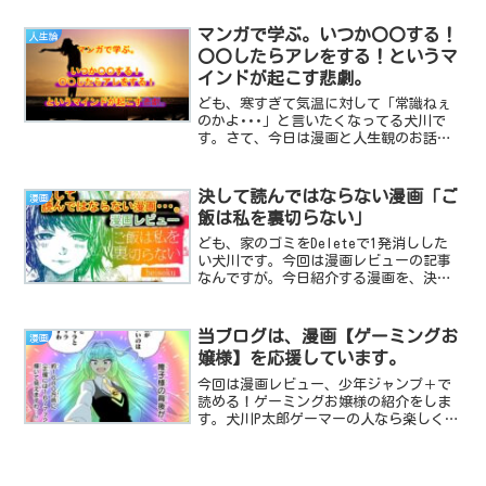
以前の会社が正月とかクリスマスとかお
盆など、一般人が休みになればなるほど
マンガで学ぶ。いつか〇〇する！
人生論
忙しいトコでしたし現...
〇〇したらアレをする！というマ
インドが起こす悲劇。
ども、寒すぎて気温に対して「常識ねぇ
のかよ･･･」と言いたくなってる犬川で
す。さて、今日は漫画と人生観のお話を
しましょう。日本はマンガ大国です。現
代には人1人の人生を全て使っても読み切
れないほどの漫画が溢れていてその1冊1
決して読んではならない漫画「ご
漫画
冊に作者の経験や人...
飯は私を裏切らない」
ども、家のゴミをDeleteで1発消しした
い犬川です。今回は漫画レビューの記事
なんですが。今日紹介する漫画を、決し
て読んではなりません。好奇心を抑えき
れずに深淵を覗き込むと、きっと後悔す
るでしょう。29歳のお姉さんが、ご飯を
当ブログは、漫画【ゲーミングお
漫画
食べる漫画！「ご...
嬢様】を応援しています。
今回は漫画レビュー、少年ジャンプ＋で
読める！ゲーミングお嬢様の紹介をしま
す。犬川P太郎ゲーマーの人なら楽しく読
める！e-sportsが隆盛を極める世界でゲ
ームするお嬢様もうタイトルまんまです
ね。延々とゲームするお嬢様の漫画。だ