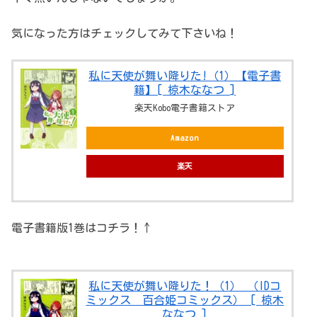
気になった方はチェックしてみて下さいね！
私に天使が舞い降りた!（1）【電子書
籍】[ 椋木ななつ ]
楽天Kobo電子書籍ストア
Amazon
楽天
電子書籍版1巻はコチラ！↑
私に天使が舞い降りた！（1） （IDコ
ミックス 百合姫コミックス） [ 椋木
ななつ ]