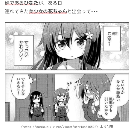
妹である
ひなた
が、ある日
連れてきた
美少女の
花ちゃん
と出会って･･･
(https://comic.pixiv.net/viewer/stories/40522) より引用