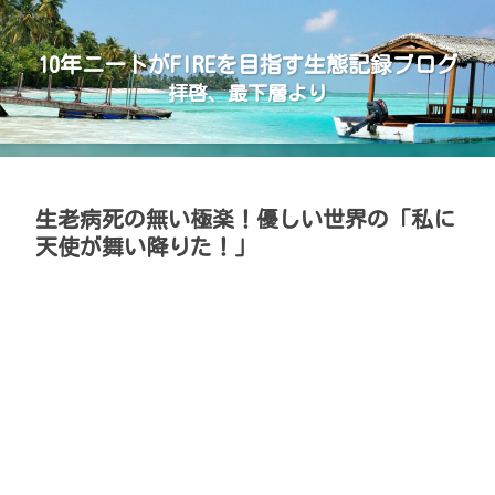
10年ニートがFIREを目指す生態記録ブログ
拝啓、最下層より
生老病死の無い極楽！優しい世界の「私に
天使が舞い降りた！」