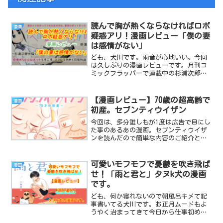
読んで胸が熱くならなければロボ
漫画
疑惑アリ！漫画レビュー「僕の妻
は感情がない」
ども、犬川です。雨音が心地いい。今回
は久しぶりの漫画レビューです。月刊コ
ミックフラッパーで連載中の杉浦次郎先
生作。「僕の妻は感情がない」があもり
にも尊いのでご紹介させて頂きたく候。
っていうかいつか紹介記事書こうと思っ
【漫画レビュー】70歳の超高齢で
漫画
てたのに、案の定人気が出...
初産。セブンティウイザン
今回は、多分誰しもが1度は広告で目にし
た事のあるあの漫画。セブンティウイザ
ンを読んだので簡単な内容のご紹介と、
犬川の感想をお送りします。犬川P太郎結
構長い事、スマホの広告にのってたアレ
です。70歳で初妊娠、産みます。という
可愛いモフモフで憂鬱を吹き飛ば
漫画
強烈なスタート65...
せ！「雨と君と」タヌk犬の漫画
です。
ども、何か寝れないので朝風呂キメて記
事書いてる犬川です。お正月ムードもよ
うやく治まってきて今日から仕事初めだ
ぜFxxkって方も多いのでしょうか。僕は