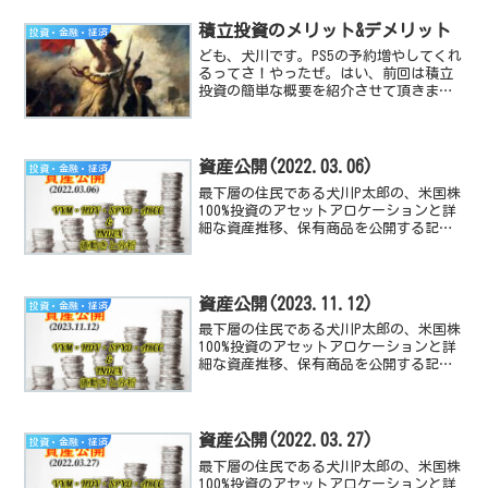
積立投資のメリット&デメリット
投資・金融・経済
ども、犬川です。PS5の予約増やしてくれ
るってさ！やったぜ。はい、前回は積立
投資の簡単な概要を紹介させて頂きまし
た。後編である今回は、積立投資のメリ
ットとデメリットを犬川が感じた事を交
えてご紹介させていただきます。積立投
資のメリット前回の記...
資産公開(2022.03.06)
投資・金融・経済
最下層の住民である犬川P太郎の、米国株
100%投資のアセットアロケーションと詳
細な資産推移、保有商品を公開する記事
です。米国経済指数や、高配当TEF/株の
動向と感想も付随しています。
資産公開(2023.11.12)
投資・金融・経済
最下層の住民である犬川P太郎の、米国株
100%投資のアセットアロケーションと詳
細な資産推移、保有商品を公開する記事
です。米国経済指数や、高配当TEF/株の
動向と感想も付随しています。
資産公開(2022.03.27)
投資・金融・経済
最下層の住民である犬川P太郎の、米国株
100%投資のアセットアロケーションと詳