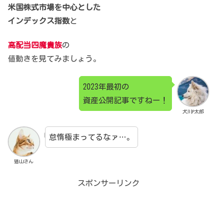
米国株式市場を中心とした
インデックス指数
と
高配当四魔貴族
の
値動きを見てみましょう。
2023年最初の
資産公開記事ですねー！
犬川P太郎
怠惰極まってるなァ…。
猫山さん
スポンサーリンク