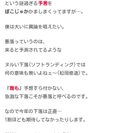
という謎過ぎる
予言
を
ぽこじゃか
かましまくってますが…。
僕は大いに異論を唱えたい。
暴落っていうのは、
来ると予測されてるような
ヌルい下落(ソフトランディング)では
何の意味も無いよねェ～(松岡修造)で。
『
誰も
』予想すら付かない、
急激な下落こそが暴落と呼べるのです。
なので今年の下落は正直…
1割ほども期待してなかったりします。