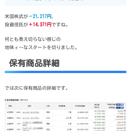
米国株式が
－21,217円
、
投資信託が
＋14,371円
ですね。
何とも煮え切らない感じの
地味ィ～なスタートを切りました。
保有商品詳細
では次に保有商品の詳細です。