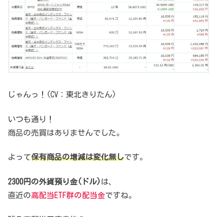
じゃんっ！(CV：東北きりたん)
いつも通り！
商品の売買はありませんでした。
よって
保有商品の増減は変化無し
です。
2300円の外貨預り金(ドル)
は、
直近の
高配当ETF群の配当金
ですね。