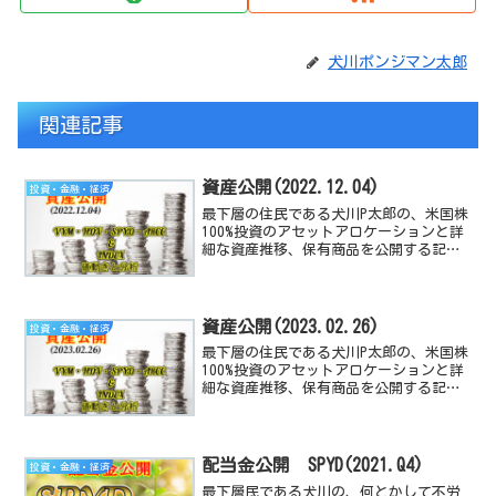
犬川ポンジマン太郎
関連記事
資産公開(2022.12.04)
投資・金融・経済
最下層の住民である犬川P太郎の、米国株
100%投資のアセットアロケーションと詳
細な資産推移、保有商品を公開する記事
です。米国経済指数や、高配当TEF/株の
動向と感想も付随しています。
資産公開(2023.02.26)
投資・金融・経済
最下層の住民である犬川P太郎の、米国株
100%投資のアセットアロケーションと詳
細な資産推移、保有商品を公開する記事
です。米国経済指数や、高配当TEF/株の
動向と感想も付随しています。
配当金公開 SPYD(2021.Q4)
投資・金融・経済
最下層民である犬川の、何とかして不労