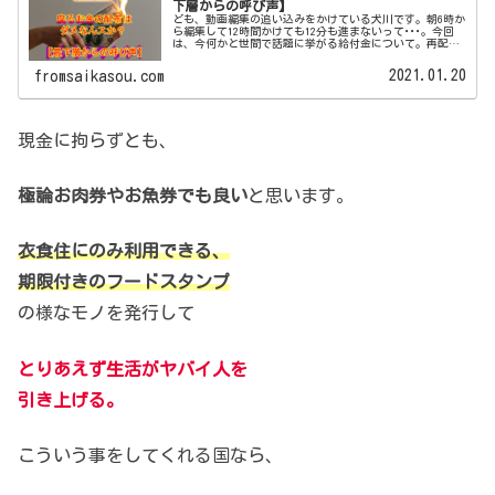
下層からの呼び声】
ども、動画編集の追い込みをかけている犬川です。朝6時か
ら編集して12時間かけても12分も進まないって･･･。今回
は、今何かと世間で話題に挙がる給付金について。再配布
や、代替の手段などについて最下層の住民の視点でお話し
ようと思います。尚、政策...
2021.01.20
fromsaikasou.com
現金に拘らずとも、
極論お肉券やお魚券でも良い
と思います。
衣食住にのみ利用できる、
期限付きのフードスタンプ
の様なモノを発行して
とりあえず生活がヤバイ人を
引き上げる。
こういう事をしてくれる国なら、