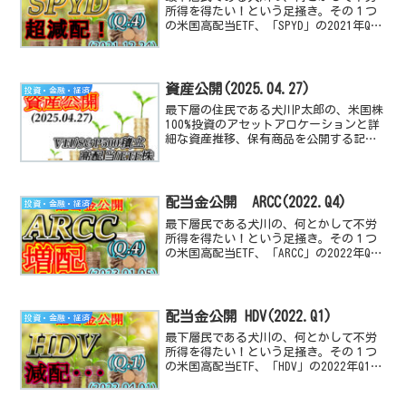
所得を得たい！という足掻き。その１つ
の米国高配当ETF、「SPYD」の2021年Q4
の配当金公開と前期以前と比較、評価す
る記事です。
資産公開(2025.04.27)
投資・金融・経済
最下層の住民である犬川P太郎の、米国株
100%投資のアセットアロケーションと詳
細な資産推移、保有商品を公開する記事
です。米国経済指数や、高配当TEF/株の
動向と感想も付随しています。
配当金公開 ARCC(2022.Q4)
投資・金融・経済
最下層民である犬川の、何とかして不労
所得を得たい！という足掻き。その１つ
の米国高配当ETF、「ARCC」の2022年Q4
の配当金公開と前期以前と比較、評価す
る記事です。
配当金公開 HDV(2022.Q1)
投資・金融・経済
最下層民である犬川の、何とかして不労
所得を得たい！という足掻き。その１つ
の米国高配当ETF、「HDV」の2022年Q1の
配当金公開と前期以前と比較、評価する
記事です。