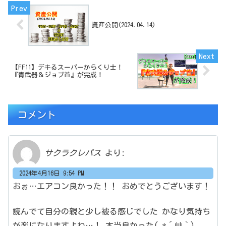
資産公開(2024.04.14)
【FF11】デキるスーパーからくり士！
『青武器＆ジョブ首』が完成！
コメント
サクラクレパス
より:
2024年4月16日 9:54 PM
おぉ…エアコン良かった！！
おめでとうございます！
読んでて自分の親と少し被る感じでした
かなり気持ち
が楽になりますよね…！
本当良かった( *´艸｀)