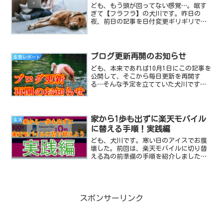
ども、もう頭が回ってない感覚…。眠す
ぎて【フラフラ】の犬川です。昨日の
夜、前日の記事を日付変更ギリギリで更
新してそのまま泥のように眠り、今日起
きたのがまさかの12時。約12時間も眠り
コケてしまい、そのままお昼から活動し
てました。家事をこなし...
ブログ更新再開のお知らせ
生態レポート
ども、本来であれば10月1日にこの記事を
公開して、そこから毎日更新を再開す
る…そんな予定を立てていた犬川です。
とりあえずは再開の目途が立ち…何とか
こうしてお知らせを公表できるそんな状
況にまでは回復したので、完全な個人が
運営するブログのリアル...
家から1歩も出ずに楽天モバイル
生活
に替える手順！実践編
ども、犬川です。寒い日のアイスでお腹
壊した。前回は、楽天モバイルに切り替
える為の前準備の手順を紹介しました。
今回はマジの実践編です。犬川流お金絞
り出し術48の奥義その６「楽天モバイル
に変更する」について、家から1歩も出ず
に完了させる方法をキ...
スポンサーリンク