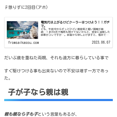
☟懲りずに2回目(アホ)
電気代は上がるけどクーラーはつけよう！！ガチ
で。
ども、午前中からずっとひどい倦怠感と軽い頭痛が継
続…！まだ6月で梅雨も明けてないからと、完全に油断した
結果がコレですが…。結論から申し上げますと、極めて軽
度ではありますが熱中症の症状が出ました。日によっては
まだまだ、朝晩は肌寒いくらいでした...
2023.06.07
fromsaikasou.com
だいぶ歳を重ねた両親、
それも遠方に暮らしている事で
すぐ駆けつける事も出来ないので
不安は増す一方であっ
た。
子が子なら親は親
親も親なら子も子
という言葉もあるが、