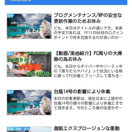
ブログメンテナンス/WPの安全な
生活
更新作業のためお休み
ども、本日はタイトルの通りです。本来
の予定であれば、FF11の06月のログイン
ポイントで何を交換するのが良いのか？
という毎月恒例の【速報版】の記事を書
く予定だったのですが…。ここ最近ブロ
グの挙動がどこかおかしく、予期せぬエ
【動画/楽曲紹介】PC周りの大掃
生活
ラーや表示バグなど...
除の為お休み
ども、先日からダイバー中やソーティ中
の『落ちたらヤバイ』って状況にいる時
に限ってPCが軽くフリーズして落ちる犬
川です。流石にこれはヤバイわよ！って
事で原因を考えてみた結果……PCの掃除
を最後にしたのは、果たしていつだっ
台風14号の影響により休載
生活
け……？という恐ろしい...
本日の記事更新は、現在日本に上陸中の
台風14号の諸々の影響により休載とさせ
て頂きます。今のところ僕の住居やその
周辺で目立った被害はありませんが、既
に停電が不定期に頻発しており、また台
風の影響かネット回線速度も不安定で
す。雨風も強く、今後の土...
激眠エクスプロージョンな衝動
投資・金融・経済