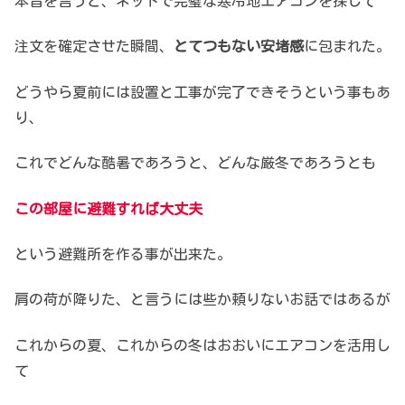
本音を言うと、ネットで
完璧な寒冷地エアコンを探して
注文を確定させた瞬間、
とてつもない安堵感
に包まれた。
どうやら夏前には設置と工事が
完了できそうという事もあ
り、
これでどんな酷暑であろうと、
どんな厳冬であろうとも
この部屋に避難すれば大丈夫
という避難所を作る事が出来た。
肩の荷が降りた、と言うには
些か頼りないお話ではあるが
これからの夏、これからの冬は
おおいにエアコンを活用し
て