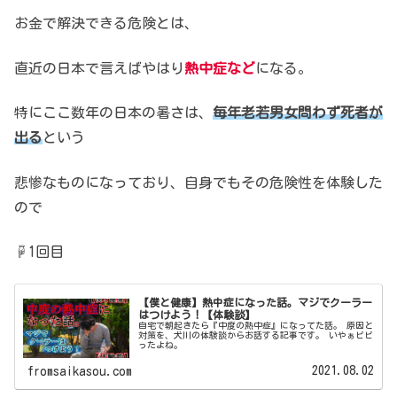
お金で解決できる危険とは、
直近の日本で言えば
やはり
熱中症など
になる。
特にここ数年の日本の暑さは、
毎年老若男女問わず死者が
出る
という
悲惨なものになっており、
自身でもその危険性を体験した
ので
☟1回目
【僕と健康】熱中症になった話。マジでクーラー
はつけよう！【体験談】
自宅で朝起きたら『中度の熱中症』になってた話。 原因と
対策を、犬川の体験談からお話する記事です。 いやぁビビ
ったよね。
2021.08.02
fromsaikasou.com