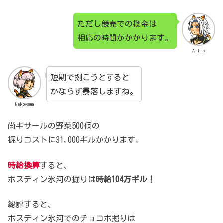
ただし競売での換金は
相応の時間がかかります。
Altie
短期で捌こうとすると
かならず暴落しますね。
Nekoyama
尚ギサールの野菜500個の
掘りコストに31,000ギルかかります。
時給換算
すると、
ボスディン氷河の掘りは
時給104万ギル！
総評すると、
ボスディン氷河でのチョコボ掘りは