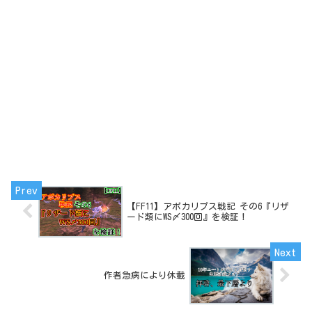
【FF11】アポカリプス戦記 その6『リザ
ード類にWS〆300回』を検証！
作者急病により休載