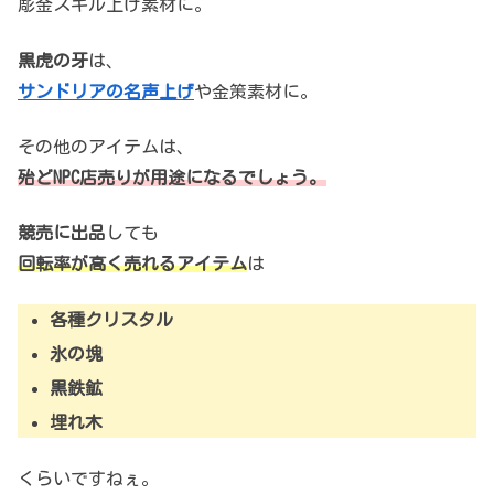
彫金スキル上げ素材に。
黒虎の牙
は、
サンドリアの名声上げ
や金策素材に。
その他のアイテムは、
殆どNPC店売りが用途になるでしょう。
競売に出品
しても
回転率が高く売れるアイテム
は
各種クリスタル
氷の塊
黒鉄鉱
埋れ木
くらいですねぇ。