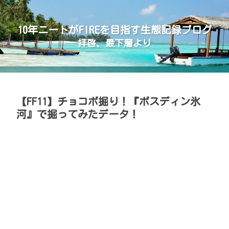
10年ニートがFIREを目指す生態記録ブログ
拝啓、最下層より
【FF11】チョコボ掘り！『ボスディン氷
河』で掘ってみたデータ！