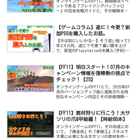
オンラインゲームのFF11。期間限定イベ
ントである『ブレイジングバッファロ
ー』の完全攻略ガイドと、その報酬を画
像付きで詳しく解説する、2024年版の案
内記事です。
【ゲームコラム】遂に！今更？新
ゲーム
型PS5を購入したお話。
【今は別にいいかな…】そう言い放って3
年と6カ月。遂に？今更？重い腰を上げ
て、新型のPlaystation5を購入(予約)し
た1人のゲーマーの日記です。
【FF11】明日スタート！07月のキ
ゲーム
ャンペーン情報を復帰勢の視点で
チェック！【25】
オンラインゲームのFF11にて、2025年07
月のバージョンアップ後に実施される特
別なキャンペーン内容とその詳細情報を
復帰勢の視点で解説します！
【FF11】素材狩りに行こう！大サ
ゲーム
ソリの爪&甲殻編！【時給88本】
オンラインゲームのFF11。その合成にお
いて、『錬金術』や『骨細工』スキルで
大量に必要になる大サソリの素材を自力