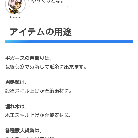
ゆっくりとな。
Nekoyama
アイテムの用途
ギガースの首飾り
は、
裁縫(33)で分解して
毛糸
に出来ます。
黒鉄鉱
は、
鍛冶スキル上げか金策素材に。
埋れ木
は、
木工スキル上げか金策素材に。
各種獣人貨幣
は、