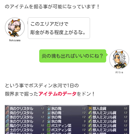
のアイテムを掘る事が可能になっています！
このエリアだけで
彫金がある程度上がるな。
Nekoyama
炎の塊も出ればいいのにね？
Altie
という事でボスディン氷河で1日の
限界まで掘った
アイテムのデータ
をドン！