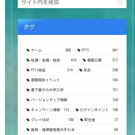
タグ
ゲーム
960
FF11
941
投資・金融・経済
419
資産公開
317
FF11検証
214
生活
208
期間限定イベント
184
最下層からの呼び声
131
バージョンアップ情報
130
キャンペーン情報
113
ログインポイント
108
プレイ日記
100
配当金
77
新規・復帰冒険者の手引き
64