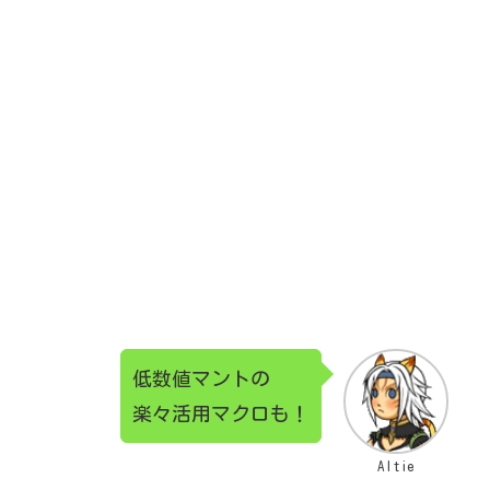
低数値マントの
楽々活用マクロも！
Altie