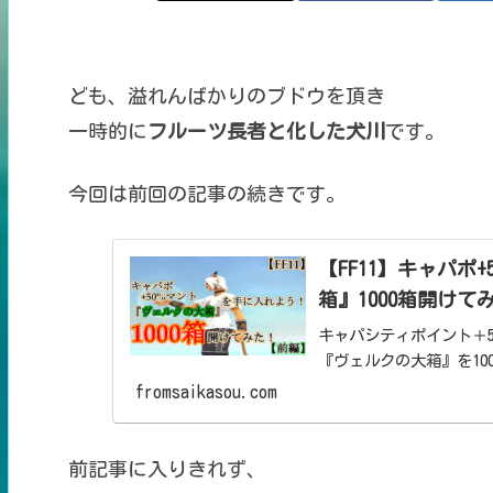
ども、溢れんばかりのブドウを頂き
一時的に
フルーツ長者と化した犬川
です。
今回は前回の記事の続きです。
【FF11】キャパポ
箱』1000箱開け
キャパシティポイント＋
『ヴェルクの大箱』を10
fromsaikasou.com
前記事に入りきれず、