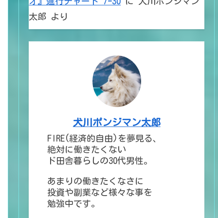
オ』進行チャート 7ｰ30
に
犬川ポンジマン
太郎
より
犬川ポンジマン太郎
FIRE(経済的自由)を夢見る、
絶対に働きたくない
ド田舎暮らしの30代男性。
あまりの働きたくなさに
投資や副業など様々な事を
勉強中です。