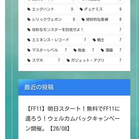
エッグハント
9
デュナミス
9
レリックウェポン
8
絶対的な美徳
8
珍妙なモンスターを討伐せよ！
7
エミネンス・レコード
7
戦士
7
マスターレベル
7
税金
7
漫画
7
スマホ
7
ガジェット・アプリ
7
最近の投稿
【FF11】明日スタート！無料でFF11に
還ろう！ウェルカムバックキャンペー
ン開催。【26/08】