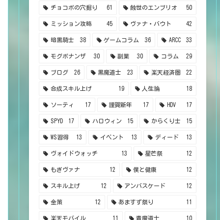
チョコボの穴掘り
61
蝕世のエンブリオ
50
ミッション攻略
45
ヴァナ・バウト
42
暗黒騎士
38
ゲームコラム
36
ARCC
33
モグボナンザ
30
副業
30
コラム
29
ブログ
26
黒魔道士
23
楽天経済圏
22
合成スキル上げ
19
人生論
18
ソーティ
17
謹賀新年
17
HDV
17
SPYD
17
ハロウィン
15
からくり士
15
WS習得
13
イベント
13
ディード
13
ヴォイドウォッチ
13
星芒祭
12
もぎヴァナ
12
僕と健康
12
スキル上げ
12
アンバスケード
12
金策
12
あますず祭り
11
楽天モバイル
11
青魔道士
10