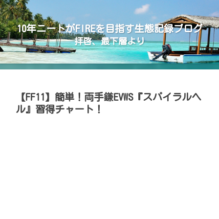
10年ニートがFIREを目指す生態記録ブログ
拝啓、最下層より
【FF11】簡単！両手鎌EVWS『スパイラルヘ
ル』習得チャート！