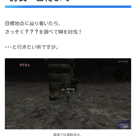
目標地点に辿り着いたら、
さっそく
？？？
を調べてNMを討伐！
･･･と行きたい所ですが。
画像では掃除済み。