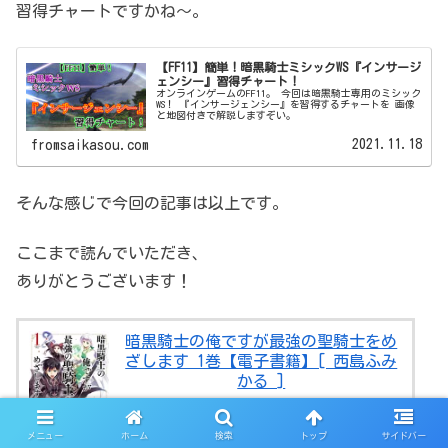
習得チャートですかね～。
【FF11】簡単！暗黒騎士ミシックWS『インサージ
ェンシー』習得チャート！
オンラインゲームのFF11。 今回は暗黒騎士専用のミシック
WS！ 『インサージェンシー』を習得するチャートを 画像
と地図付きで解説しますぞい。
2021.11.18
fromsaikasou.com
そんな感じで今回の記事は以上です。
ここまで読んでいただき、
ありがとうございます！
暗黒騎士の俺ですが最強の聖騎士をめ
ざします 1巻【電子書籍】[ 西島ふみ
かる ]
楽天Kobo電子書籍ストア
メニュー
ホーム
検索
トップ
サイドバー