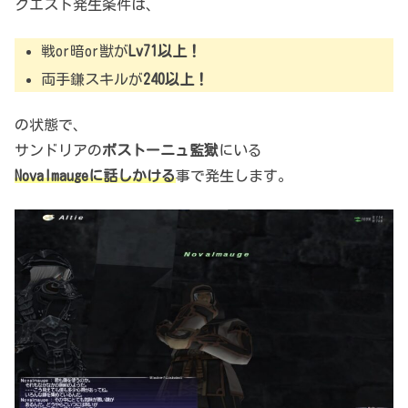
クエスト発生条件は、
戦or暗or獣が
Lv71以上！
両手鎌スキルが
240以上！
の状態で、
サンドリアの
ボストーニュ監獄
にいる
Novalmauge
に話しかける
事で発生します。