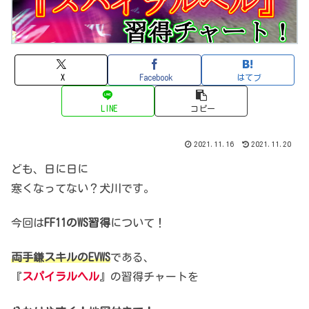
X
Facebook
はてブ
LINE
コピー
2021.11.16
2021.11.20
ども、日に日に
寒くなってない？犬川です。
今回は
FF11のWS習得
について！
両手鎌スキルのEVWS
である、
『
スパイラルヘル
』の習得チャートを