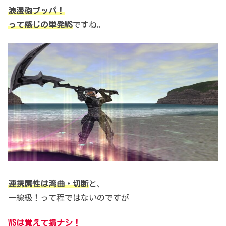
浪漫砲ブッパ！
って感じの
単発
WS
ですね。
連携属性は湾曲・切断
と、
一線級！って程ではないのですが
WSは覚えて損ナシ！