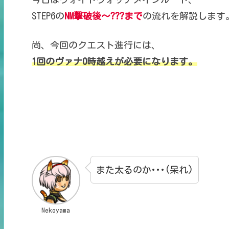
STEP6の
NM撃破後～???まで
の
流れを解説します
尚、今回のクエスト進行には、
1回のヴァナ0時越えが必要になります。
また太るのか･･･(呆れ)
Nekoyama