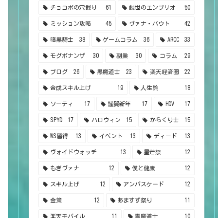
チョコボの穴掘り
61
蝕世のエンブリオ
50
ミッション攻略
45
ヴァナ・バウト
42
暗黒騎士
38
ゲームコラム
36
ARCC
33
モグボナンザ
30
副業
30
コラム
29
ブログ
26
黒魔道士
23
楽天経済圏
22
合成スキル上げ
19
人生論
18
ソーティ
17
謹賀新年
17
HDV
17
SPYD
17
ハロウィン
15
からくり士
15
WS習得
13
イベント
13
ディード
13
ヴォイドウォッチ
13
星芒祭
12
もぎヴァナ
12
僕と健康
12
スキル上げ
12
アンバスケード
12
金策
12
あますず祭り
11
楽天モバイル
11
青魔道士
10