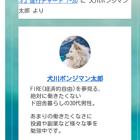
オ』進行チャート 7ｰ30
に
犬川ポンジマン
太郎
より
犬川ポンジマン太郎
FIRE(経済的自由)を夢見る、
絶対に働きたくない
ド田舎暮らしの30代男性。
あまりの働きたくなさに
投資や副業など様々な事を
勉強中です。