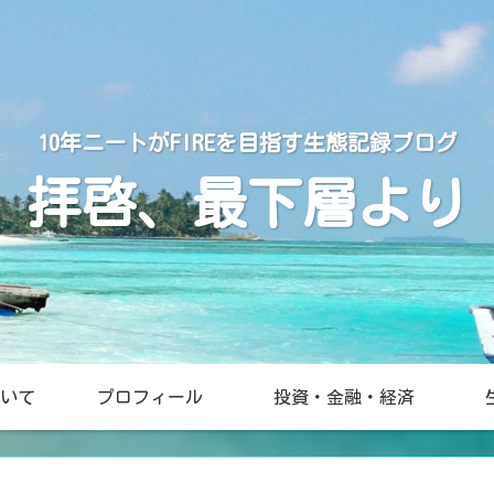
10年ニートがFIREを目指す生態記録ブログ
拝啓、最下層より
いて
プロフィール
投資・金融・経済