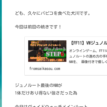
ども、久々にパピコを食べた犬川です。
今回は前回の続きです！
【FF11】VWジュ
オンラインゲーム、FF11のコンテンツ。 ヴォ
ュノルートの進め方の手順とチャートを解説
NMを、 画像付きで優
fromsaikasou.com
ジュノルート最後のNMが
1体だけあり得ない強さだった為
今日はヴォイドウォッチメインルート、