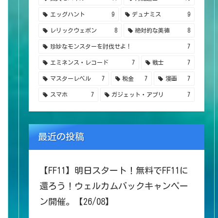
エッグハント
9
デュナミス
9
レリックウェポン
8
絶対的な美徳
8
珍妙なモンスターを討伐せよ！
7
エミネンス・レコード
7
戦士
7
マスターレベル
7
税金
7
漫画
7
スマホ
7
ガジェット・アプリ
7
最近の投稿
【FF11】明日スタート！無料でFF11に
還ろう！ウェルカムバックキャンペー
ン開催。【26/08】