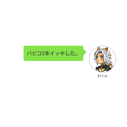
。
パピコ2本イッキした。
Altie