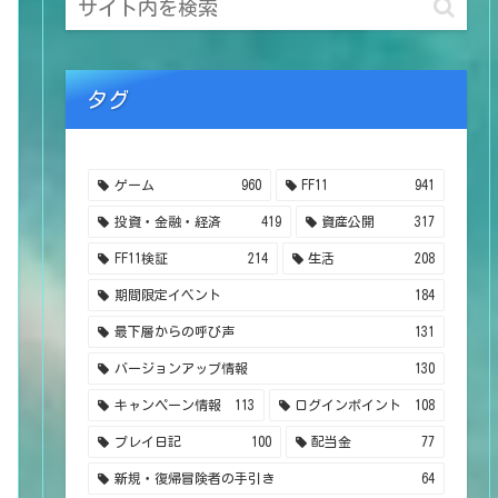
タグ
ゲーム
960
FF11
941
投資・金融・経済
419
資産公開
317
FF11検証
214
生活
208
期間限定イベント
184
最下層からの呼び声
131
バージョンアップ情報
130
キャンペーン情報
113
ログインポイント
108
プレイ日記
100
配当金
77
新規・復帰冒険者の手引き
64