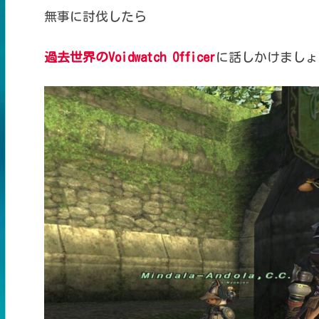
無事に討伐したら
過去世界のVoidwatch Officer
に
話しかけましょ