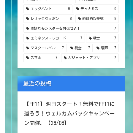
エッグハント
9
デュナミス
9
レリックウェポン
8
絶対的な美徳
8
珍妙なモンスターを討伐せよ！
7
エミネンス・レコード
7
戦士
7
マスターレベル
7
税金
7
漫画
7
スマホ
7
ガジェット・アプリ
7
最近の投稿
【FF11】明日スタート！無料でFF11に
還ろう！ウェルカムバックキャンペー
ン開催。【26/08】