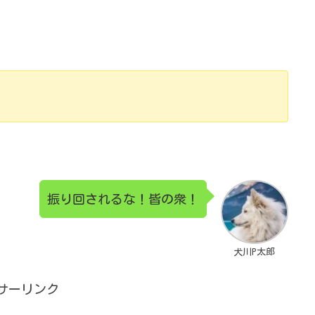
振り回されるな！皆の衆！
犬川P太郎
サーリンク