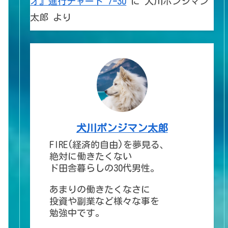
オ』進行チャート 7ｰ30
に
犬川ポンジマン
太郎
より
犬川ポンジマン太郎
FIRE(経済的自由)を夢見る、
絶対に働きたくない
ド田舎暮らしの30代男性。
あまりの働きたくなさに
投資や副業など様々な事を
勉強中です。