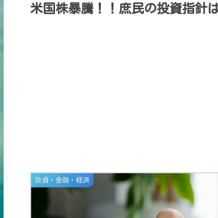
米国株暴騰！！庶民の投資指針は？VYM
投資・金融・経済