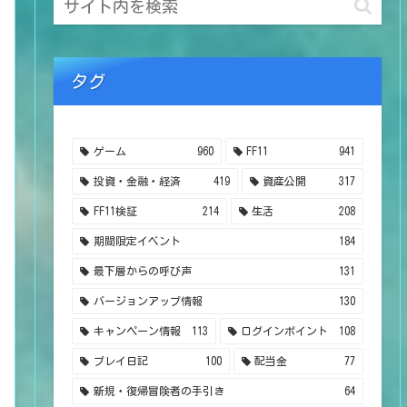
タグ
ゲーム
960
FF11
941
投資・金融・経済
419
資産公開
317
FF11検証
214
生活
208
期間限定イベント
184
最下層からの呼び声
131
バージョンアップ情報
130
キャンペーン情報
113
ログインポイント
108
プレイ日記
100
配当金
77
新規・復帰冒険者の手引き
64