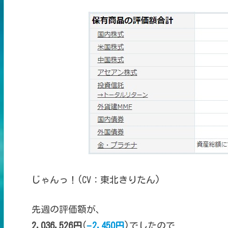
じゃんっ！(CV：東北きりたん)
先週の評価額が、
2,036,526円
(
−2,450円
)でしたので