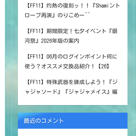
【FF11】灼熱の復刻ッ！！『Shamiント
ローブ再演』のりこめー^^
【FF11】期間限定！七夕イベント『銀
河祭』2026年版の案内
【FF11】06月のログインポイント何に
使う？オススメ交換品紹介！【26】
【FF11】特殊武器を錬成しよう！『ジ
ャジャソード』『ジャジャメイス』編
最近のコメント