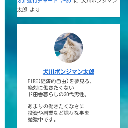
オ』進行チャート 7ｰ30
に
犬川ポンジマン
太郎
より
犬川ポンジマン太郎
FIRE(経済的自由)を夢見る、
絶対に働きたくない
ド田舎暮らしの30代男性。
あまりの働きたくなさに
投資や副業など様々な事を
勉強中です。