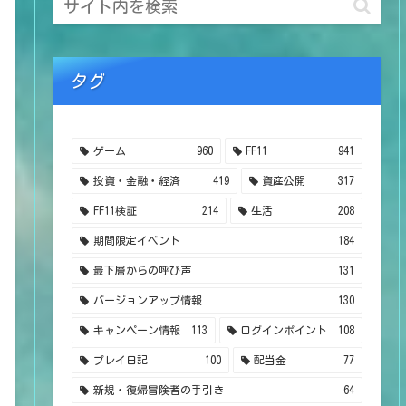
タグ
ゲーム
960
FF11
941
投資・金融・経済
419
資産公開
317
FF11検証
214
生活
208
期間限定イベント
184
最下層からの呼び声
131
バージョンアップ情報
130
キャンペーン情報
113
ログインポイント
108
プレイ日記
100
配当金
77
新規・復帰冒険者の手引き
64