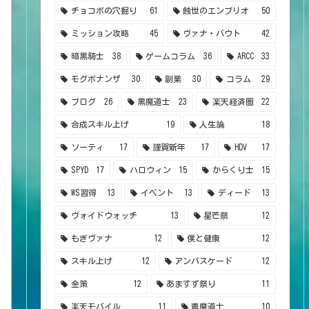
チョコボの穴掘り
61
蝕世のエンブリオ
50
ミッション攻略
45
ヴァナ・バウト
42
暗黒騎士
38
ゲームコラム
36
ARCC
33
モグボナンザ
30
副業
30
コラム
29
ブログ
26
黒魔道士
23
楽天経済圏
22
合成スキル上げ
19
人生論
18
ソーティ
17
謹賀新年
17
HDV
17
SPYD
17
ハロウィン
15
からくり士
15
WS習得
13
イベント
13
ディード
13
ヴォイドウォッチ
13
星芒祭
12
もぎヴァナ
12
僕と健康
12
スキル上げ
12
アンバスケード
12
金策
12
あますず祭り
11
楽天モバイル
11
青魔道士
10