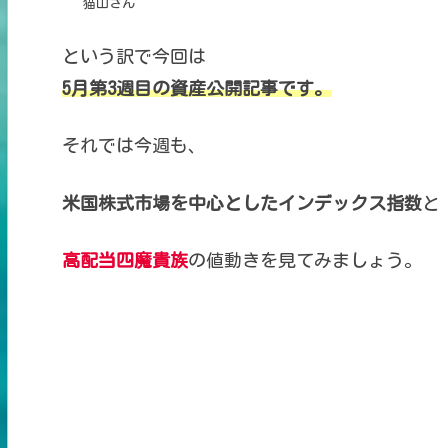
猫山さん
という訳で今回は
5月第3週目の資産公開記事です。
それでは今週も、
米国株式市場を中心とした
インデックス指数
と
高配当四魔貴族
の
値動きを見てみましょう。