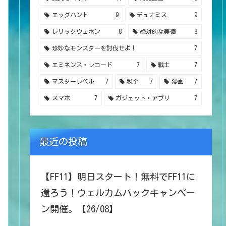
エッグハント
9
デュナミス
9
レリックウェポン
8
絶対的な美徳
8
珍妙なモンスターを討伐せよ！
7
エミネンス・レコード
7
戦士
7
マスターレベル
7
税金
7
漫画
7
スマホ
7
ガジェット・アプリ
7
最近の投稿
【FF11】明日スタート！無料でFF11に
還ろう！ウェルカムバックキャンペー
ン開催。【26/08】