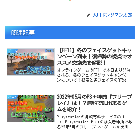
犬川ポンジマン太郎
関連記事
【FF11】冬のフェイスゲットキャ
ゲーム
ンペーン到来！復帰勢の視点でオ
ススメ交換先を解説！
オンラインゲームのFF11で本日より開催
される、冬のフェイスゲットキャンペー
ンについて！概要と各フェイスの解説
を、復帰勢の視点でご紹介します！
2022年05月のPS＋特典『フリープ
ゲーム
レイ』は！？無料でDL出来るゲー
ムを紹介！
Playstationの月額有料サービスの１
つ、Playstation Plusの加入者特典であ
る22年5月のフリープレイゲームを犬川の
視点で紹介します。