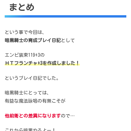
まとめ
という事で今回は、
暗黒騎士の育成プレイ日記
として
エンピ装束119+3の
ＨＴフランチャ+3を作成しました！
というプレイ日記でした。
暗黒騎士にとっては、
有益な魔法詠唱の有無こそが
他前衛との差異になります
ので…
これから暗黒やるよー！