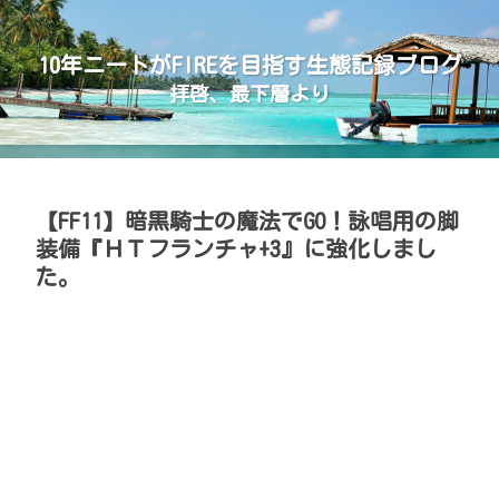
10年ニートがFIREを目指す生態記録ブログ
拝啓、最下層より
【FF11】暗黒騎士の魔法でGO！詠唱用の脚
装備『ＨＴフランチャ+3』に強化しまし
た。