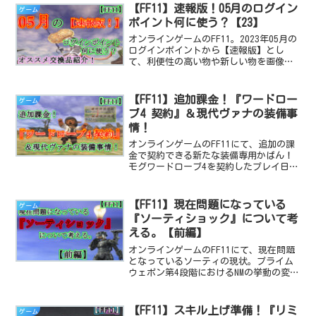
【FF11】速報版！05月のログイン
ゲーム
ポイント何に使う？【23】
オンラインゲームのFF11。2023年05月の
ログインポイントから【速報版】とし
て、利便性の高い物や新しい物を画像付
きで紹介！
【FF11】追加課金！『ワードロー
ゲーム
ブ4 契約』＆現代ヴァナの装備事
情！
オンラインゲームのFF11にて、追加の課
金で契約できる新たな装備専用かばん！
モグワードローブ4を契約したプレイ日記
と、現代ヴァナの装備事情をお話しする
記事です。
【FF11】現在問題になっている
ゲーム
『ソーティショック』について考
える。【前編】
オンラインゲームのFF11にて、現在問題
となっているソーティの現状。プライム
ウェポン第4段階におけるNMの挙動の変化
とそれに端を発したソーティショックに
ついて考える記事です。今回は問題点を
おさらいする【前編】となります。
【FF11】スキル上げ準備！『リミ
ゲーム