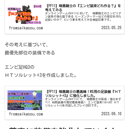
【FF11】暗黒騎士の『エンピ装束どれ作る？』を
考えてみる
オンラインゲームのFF11において、 暗黒騎士のエンピリア
ン装束の強化版である ヒーズンアーマーはどの部位を作れ
ば良いのか？ という事を考えてみる検証記事です。
2023.05.25
fromsaikasou.com
その考えに基づいて、
最優先部位の装備である
エンピ足HQ3の
ＨＴソルレット+3を作成しました。
【FF11】暗黒騎士の最高峰！WS用の足装備『ＨＴ
ソルレット+3』に強化しました。
オンラインゲームのFF11にて、 暗黒騎士の育成・強化をす
べく WS用装備の現状最高峰級！ エンピ装束119+3の ＨＴ
ソルレット+3を作成したプレイ日記です。
2023.06.10
fromsaikasou.com