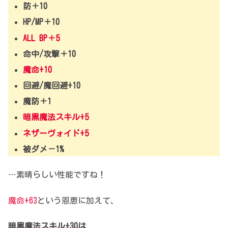
防＋10
HP/MP＋10
ALL BP＋5
命中/攻撃＋10
魔命+10
回避/魔回避+10
魔防＋1
暗黒魔法スキル+5
ネザーヴォイド+5
被ダメ－1%
…素晴らしい性能ですね！
魔命+63
という恩恵に加えて、
暗黒魔法スキル+30は