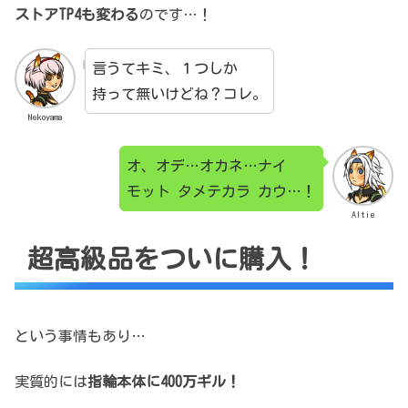
ストアTP4も変わる
のです…！
言うてキミ、１つしか
持って無いけどね？コレ。
Nekoyama
オ、オデ…オカネ…ナイ
モット タメテカラ カウ…！
Altie
超高級品をついに購入！
という事情もあり…
実質的には
指輪本体に400万ギル！