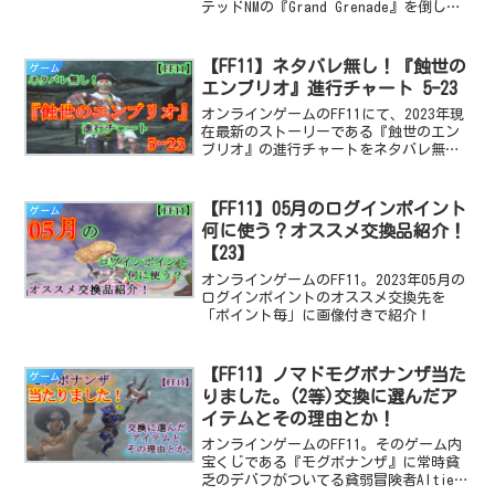
テッドNMの『Grand Grenade』を倒し、
復帰して1ヵ月でも、CL:128のクリアは可
能！という事を証明する記事です。
【FF11】ネタバレ無し！『蝕世の
ゲーム
エンブリオ』進行チャート 5ｰ23
オンラインゲームのFF11にて、2023年現
在最新のストーリーである『蝕世のエン
ブリオ』の進行チャートをネタバレ無し
の、画像付きで解説する記事です。今回
は5ｰ23のオファーからクリアまで！
【FF11】05月のログインポイント
ゲーム
何に使う？オススメ交換品紹介！
【23】
オンラインゲームのFF11。2023年05月の
ログインポイントのオススメ交換先を
「ポイント毎」に画像付きで紹介！
【FF11】ノマドモグボナンザ当た
ゲーム
りました。(2等)交換に選んだア
イテムとその理由とか！
オンラインゲームのFF11。そのゲーム内
宝くじである『モグボナンザ』に常時貧
乏のデバフがついてる貧弱冒険者Altieが