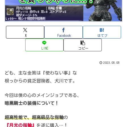
X
Facebook
はてブ
LINE
コピー
2023.05.05
ども、主な金策は『使わない事』な
根っからの貧乏冒険者、犬川です。
今回は僕の心のメインジョブである、
暗黒騎士の装備について！
超高性能で、超高級品な指輪
の
『月光の指輪』
を遂に購入…！