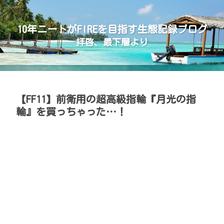
10年ニートがFIREを目指す生態記録ブログ
拝啓、最下層より
【FF11】前衛用の超高級指輪『月光の指
輪』を買っちゃった…！