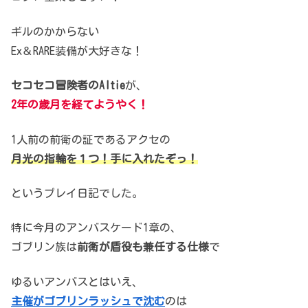
ギルのかからない
Ex＆RARE装備が大好きな！
セコセコ冒険者のAltie
が、
2年の歳月を経てようやく！
1人前の前衛の証であるアクセの
月光の指輪を１つ！手に入れたぞっ！
というプレイ日記でした。
特に今月のアンバスケード1章の、
ゴブリン族は
前衛が盾役も兼任する仕様
で
ゆるいアンバスとはいえ、
主催がゴブリンラッシュで沈む
のは